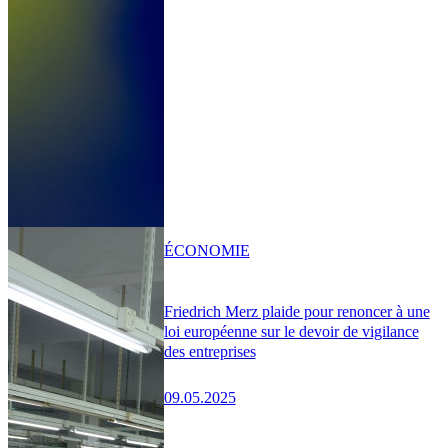
ÉCONOMIE
Friedrich Merz plaide pour renoncer à une
loi européenne sur le devoir de vigilance
des entreprises
09.05.2025