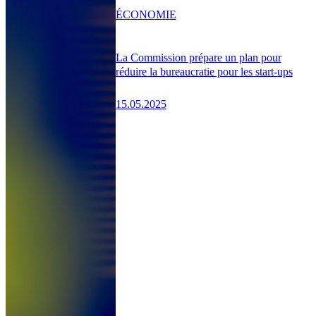
ÉCONOMIE
La Commission prépare un plan pour
réduire la bureaucratie pour les start-ups
15.05.2025