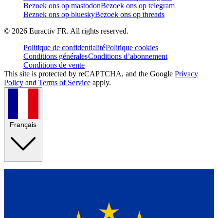
Bezoek ons op mastodon
Bezoek ons op telegram
Bezoek ons op bluesky
Bezoek ons op threads
©
2026
Euractiv FR. All rights reserved.
Politique de confidentialité
Politique cookies
Conditions générales
Conditions d’abonnement
Conditions de vente
This site is protected by reCAPTCHA, and the Google
Privacy
Policy
and
Terms of Service
apply.
Français