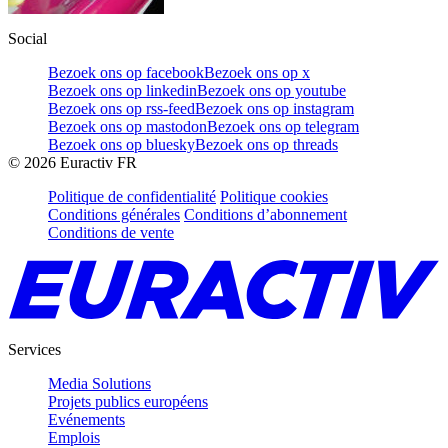
Social
Bezoek ons op facebook
Bezoek ons op x
Bezoek ons op linkedin
Bezoek ons op youtube
Bezoek ons op rss-feed
Bezoek ons op instagram
Bezoek ons op mastodon
Bezoek ons op telegram
Bezoek ons op bluesky
Bezoek ons op threads
©
2026
Euractiv FR
Politique de confidentialité
Politique cookies
Conditions générales
Conditions d’abonnement
Conditions de vente
Services
Media Solutions
Projets publics européens
Evénements
Emplois