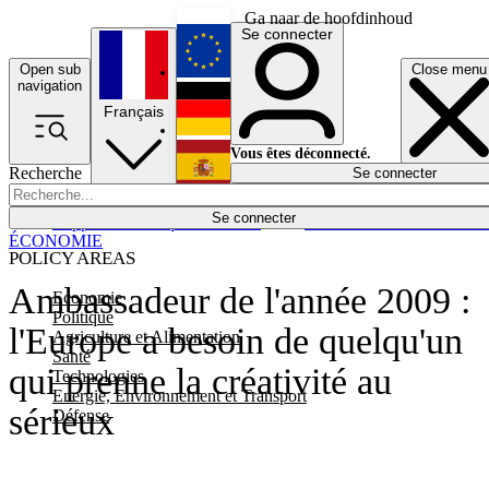
Ga naar de hoofdinhoud
Se connecter
Open sub
Close menu
English
navigation
Français
Deutsch
Vous êtes déconnecté.
Recherche
Se connecter
Español
Lumières éteintes
Se connecter
Rapporteur
Politique
Économie
Newsletters
Evénements
Em
ÉCONOMIE
POLICY AREAS
Ambassadeur de l'année 2009 :
Economie
Politique
l'Europe a besoin de quelqu'un
Agriculture et Alimentation
Santé
qui prenne la créativité au
Technologies
Energie, Environnement et Transport
sérieux
Défense