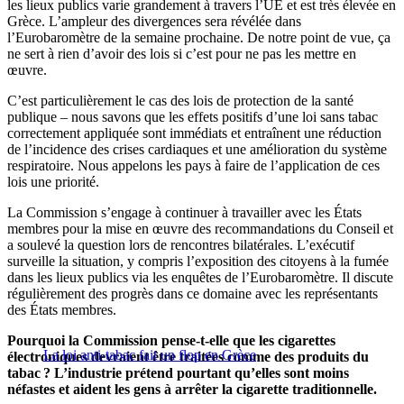
les lieux publics varie grandement à travers l’UE et est très élevée en
Grèce. L’ampleur des divergences sera révélée dans
l’Eurobaromètre de la semaine prochaine. De notre point de vue, ça
ne sert à rien d’avoir des lois si c’est pour ne pas les mettre en
œuvre.
C’est particulièrement le cas des lois de protection de la santé
publique – nous savons que les effets positifs d’une loi sans tabac
correctement appliquée sont immédiats et entraînent une réduction
de l’incidence des crises cardiaques et une amélioration du système
respiratoire. Nous appelons les pays à faire de l’application de ces
lois une priorité.
La Commission s’engage à continuer à travailler avec les États
membres pour la mise en œuvre des recommandations du Conseil et
a soulevé la question lors de rencontres bilatérales. L’exécutif
surveille la situation, y compris l’exposition des citoyens à la fumée
dans les lieux publics via les enquêtes de l’Eurobaromètre. Il discute
régulièrement des progrès dans ce domaine avec les représentants
des États membres.
Pourquoi la Commission pense-t-elle que les cigarettes
La loi anti-tabac fait un flop en Grèce
électroniques devraient être traitées comme des produits du
tabac ? L’industrie prétend pourtant qu’elles sont moins
néfastes et aident les gens à arrêter la cigarette traditionnelle.