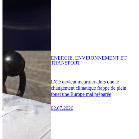
ENERGIE, ENVIRONNEMENT ET
TRANSPORT
L’été devient meurtrier alors que le
changement climatique frappe de plein
fouet une Europe mal préparée
02.07.2026