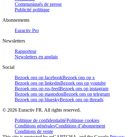
Communiqués de presse
Publicité politique
Abonnements
Euractiv Pro
Newsletters
Rapporteur
Newsletters en anglais
Social
Bezoek ons op facebook
Bezoek ons op x
Bezoek ons op linkedin
Bezoek ons op youtube
Bezoek ons op rss-feed
Bezoek ons op instagram
Bezoek ons op mastodon
Bezoek ons op telegram
Bezoek ons op bluesky
Bezoek ons op threads
©
2026
Euractiv FR. All rights reserved.
Politique de confidentialité
Politique cookies
Conditions générales
Conditions d’abonnement
Conditions de vente
This site is protected by reCAPTCHA, and the Google
Privacy