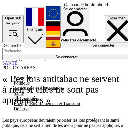
Ga naar de hoofdinhoud
Se connecter
Open sub
Close menu
English
navigation
Français
Deutsch
Vous êtes déconnecté.
Recherche
Se connecter
Español
Lumières éteintes
Se connecter
Rapporteur
Politique
Économie
Newsletters
Evénements
Em
SANTÉ
POLICY AREAS
« Les lois antitabac ne servent
Economie
Politique
à rien si elles ne sont pas
Agriculture et Alimentation
Santé
appliquées »
Technologies
Energie, Environnement et Transport
Défense
Les pays européens devraient prioriser les lois protégeant la santé
publique, cela ne sert à rien de les avoir pour ne pas les appliquer, a