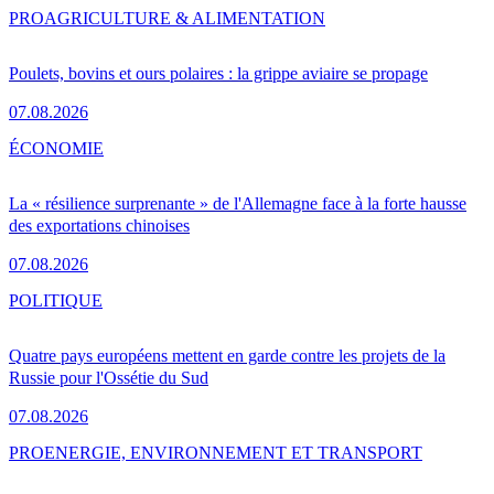
PRO
AGRICULTURE & ALIMENTATION
Poulets, bovins et ours polaires : la grippe aviaire se propage
07.08.2026
ÉCONOMIE
La « résilience surprenante » de l'Allemagne face à la forte hausse
des exportations chinoises
07.08.2026
POLITIQUE
Quatre pays européens mettent en garde contre les projets de la
Russie pour l'Ossétie du Sud
07.08.2026
PRO
ENERGIE, ENVIRONNEMENT ET TRANSPORT