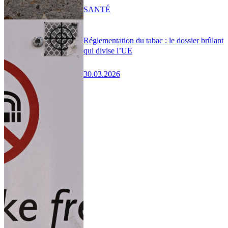
SANTÉ
Réglementation du tabac : le dossier brûlant
qui divise l’UE
30.03.2026