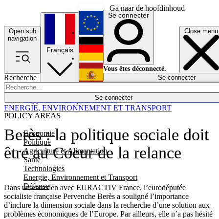
Ga naar de hoofdinhoud
Se connecter
Open sub
Close menu
English
navigation
Français
Deutsch
Vous êtes déconnecté.
Recherche
Se connecter
Español
Lumières éteintes
Se connecter
Rapporteur
Politique
Économie
Newsletters
Evénements
Em
ENERGIE, ENVIRONNEMENT ET TRANSPORT
POLICY AREAS
Berès : la politique sociale doit
Economie
Politique
être au Coeur de la relance
Agriculture et Alimentation
Santé
Technologies
Energie, Environnement et Transport
Défense
Dans un entretien avec EURACTIV France, l’eurodéputée
socialiste française Pervenche Berès a souligné l’importance
d’inclure la dimension sociale dans la recherche d’une solution aux
problèmes économiques de l’Europe. Par ailleurs, elle n’a pas hésité