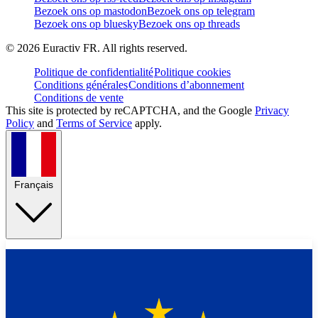
Bezoek ons op mastodon
Bezoek ons op telegram
Bezoek ons op bluesky
Bezoek ons op threads
©
2026
Euractiv FR. All rights reserved.
Politique de confidentialité
Politique cookies
Conditions générales
Conditions d’abonnement
Conditions de vente
This site is protected by reCAPTCHA, and the Google
Privacy
Policy
and
Terms of Service
apply.
Français