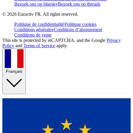
Bezoek ons op bluesky
Bezoek ons op threads
©
2026
Euractiv FR. All rights reserved.
Politique de confidentialité
Politique cookies
Conditions générales
Conditions d’abonnement
Conditions de vente
This site is protected by reCAPTCHA, and the Google
Privacy
Policy
and
Terms of Service
apply.
Français