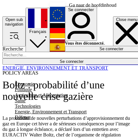
Ga naar de hoofdinhoud
Se connecter
Open sub
Close menu
English
navigation
Français
Deutsch
Vous êtes déconnecté.
Recherche
Se connecter
Español
Lumières éteintes
Se connecter
Rapporteur
Politique
Économie
Newsletters
Evénements
Em
ENERGIE, ENVIRONNEMENT ET TRANSPORT
POLICY AREAS
Boltz : probabilité d’une
Economie
Politique
nouvelle crise gazière
Agriculture et Alimentation
Santé
Technologies
Energie, Environnement et Transport
Défense
La probabilité de nouvelles perturbations d’approvisionnement du
gaz en Europe cet hiver a de sérieuses conséquences pour l’image
du gaz à longue échéance, a déclaré lors d’un entretien avec
EURACTIV Walter Boltz, chef de l’organisme de régulation