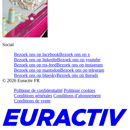
Social
Bezoek ons op facebook
Bezoek ons op x
Bezoek ons op linkedin
Bezoek ons op youtube
Bezoek ons op rss-feed
Bezoek ons op instagram
Bezoek ons op mastodon
Bezoek ons op telegram
Bezoek ons op bluesky
Bezoek ons op threads
©
2026
Euractiv FR
Politique de confidentialité
Politique cookies
Conditions générales
Conditions d’abonnement
Conditions de vente