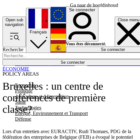
Ga naar de hoofdinhoud
Se connecter
Open sub
Close menu
English
navigation
Français
Deutsch
Vous êtes déconnecté.
Recherche
Se connecter
Español
Lumières éteintes
Se connecter
Rapporteur
Politique
Économie
Newsletters
Evénements
Em
ÉCONOMIE
POLICY AREAS
Bruxelles : un centre de
Economie
Politique
conférences de première
Agriculture et Alimentation
Santé
classe?
Technologies
Energie, Environnement et Transport
Défense
Lors d'un entretien avec EURACTIV, Rudi Thomaes, PDG de la
fédération des entreprises de Belgique (FEB) a évoqué le potentiel