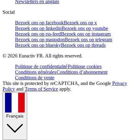
Newsletters en anglais
Social
Bezoek ons op facebook
Bezoek ons op x
Bezoek ons op linkedin
Bezoek ons op youtube
Bezoek ons op rss-feed
Bezoek ons op instagram
Bezoek ons op mastodon
Bezoek ons op telegram
Bezoek ons op bluesky
Bezoek ons op threads
©
2026
Euractiv FR. All rights reserved.
Politique de confidentialité
Politique cookies
Conditions générales
Conditions d’abonnement
Conditions de vente
This site is protected by reCAPTCHA, and the Google
Privacy
Policy
and
Terms of Service
apply.
Français