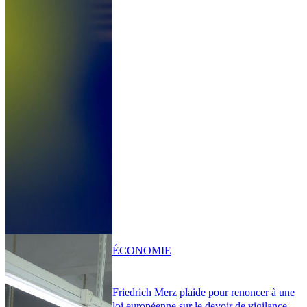
ÉCONOMIE
Friedrich Merz plaide pour renoncer à une
loi européenne sur le devoir de vigilance