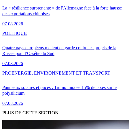
La « résilience surprenante » de l'Allemagne face à la forte hausse
des exportations chinoises
07.08.2026
POLITIQUE
Quatre pays européens mettent en garde contre les projets de la
Russie pour l'Ossétie du Sud
07.08.2026
PRO
ENERGIE, ENVIRONNEMENT ET TRANSPORT
Panneaux solaires et puces : Trump impose 15% de taxes sur le
polysilicium
07.08.2026
PLUS DE CETTE SECTION