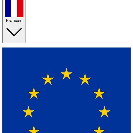
Français