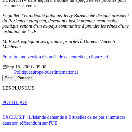
EURACTIV dans lequel il a donné un aperçu de ses priorités pour
les années à venir.
En juillet, l’eurodéputé polonais Jerzy Buzek a été désigné président
du Parlement européen, devenant ainsi le premier responsable
politique venant d’un ex-pays communiste à prendre les rênes d’une
institution de l’UE.
M. Buzek expliquait ses grandes priorités à Daniela Vincenti
Mitchener.
Pour lire une version résumée de cet entretien, cliquez ici.
Sep 15, 2009 - 09:00
Politique
europe-ouest
International
Print
Partager
LES PLUS LUS
POLITIQUE
EXCLUSIF : L'Islande demande à Bruxelles de ne pas s'immiscer
dans son référendum sur l'UE