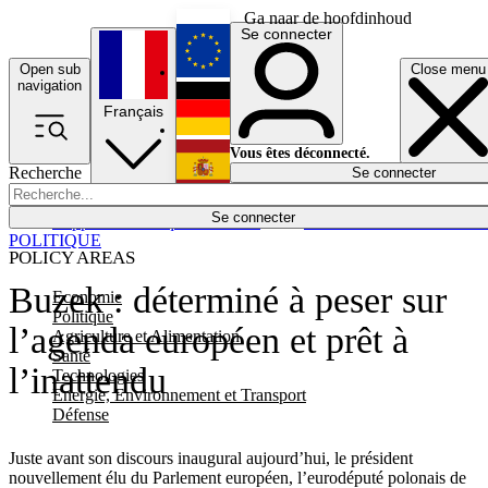
Ga naar de hoofdinhoud
Se connecter
Open sub
Close menu
English
navigation
Français
Deutsch
Vous êtes déconnecté.
Recherche
Se connecter
Español
Lumières éteintes
Se connecter
Rapporteur
Politique
Économie
Newsletters
Evénements
Em
POLITIQUE
POLICY AREAS
Buzek : déterminé à peser sur
Economie
Politique
l’agenda européen et prêt à
Agriculture et Alimentation
Santé
l’inattendu
Technologies
Energie, Environnement et Transport
Défense
Juste avant son discours inaugural aujourd’hui, le président
nouvellement élu du Parlement européen, l’eurodéputé polonais de