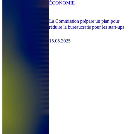
ÉCONOMIE
La Commission prépare un plan pour
réduire la bureaucratie pour les start-ups
15.05.2025