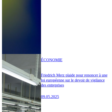
ÉCONOMIE
Friedrich Merz plaide pour renoncer à une
loi européenne sur le devoir de vigilance
des entreprises
09.05.2025