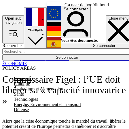
Ga naar de hoofdinhoud
Se connecter
Open sub
Close menu
English
navigation
Français
Deutsch
Vous êtes déconnecté.
Recherche
Se connecter
Español
Lumières éteintes
Se connecter
Rapporteur
Politique
Économie
Newsletters
Evénements
Em
ÉCONOMIE
POLICY AREAS
Commissaire Figel : l’UE doit
Economie
Politique
libérer sa « capacité innovatrice
Agriculture et Alimentation
Santé
»
Technologies
Energie, Environnement et Transport
Défense
Alors que la crise économique touche le marché du travail, libérer le
potentiel créatif de l'Europe permettra d'améliorer et d'accroître