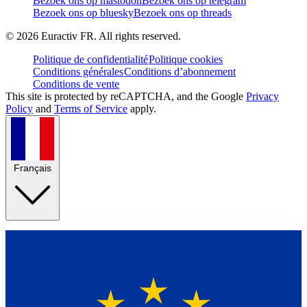
Bezoek ons op mastodon
Bezoek ons op telegram
Bezoek ons op bluesky
Bezoek ons op threads
©
2026
Euractiv FR. All rights reserved.
Politique de confidentialité
Politique cookies
Conditions générales
Conditions d’abonnement
Conditions de vente
This site is protected by reCAPTCHA, and the Google
Privacy
Policy
and
Terms of Service
apply.
Français