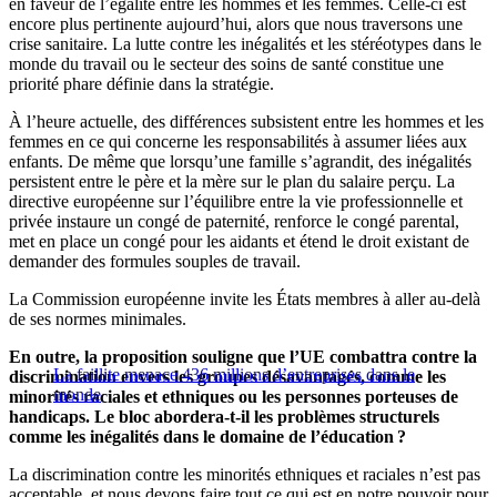
en faveur de l’égalité entre les hommes et les femmes. Celle-ci est
encore plus pertinente aujourd’hui, alors que nous traversons une
crise sanitaire. La lutte contre les inégalités et les stéréotypes dans le
monde du travail ou le secteur des soins de santé constitue une
priorité phare définie dans la stratégie.
À l’heure actuelle, des différences subsistent entre les hommes et les
femmes en ce qui concerne les responsabilités à assumer liées aux
enfants. De même que lorsqu’une famille s’agrandit, des inégalités
persistent entre le père et la mère sur le plan du salaire perçu. La
directive européenne sur l’équilibre entre la vie professionnelle et
privée instaure un congé de paternité, renforce le congé parental,
met en place un congé pour les aidants et étend le droit existant de
demander des formules souples de travail.
La Commission européenne invite les États membres à aller au-delà
de ses normes minimales.
En outre, la proposition souligne que l’UE combattra contre la
La faillite menace 436 millions d’entreprises dans le
discrimination envers les groupes désavantagés, comme les
monde
minorités raciales et ethniques ou les personnes porteuses de
handicaps. Le bloc abordera-t-il les problèmes structurels
comme les inégalités dans le domaine de l’éducation ?
La discrimination contre les minorités ethniques et raciales n’est pas
acceptable, et nous devons faire tout ce qui est en notre pouvoir pour