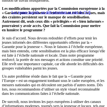
mission de travail brusquement.
Les modifications apportées par la Commission européenne à la
Les jeunes inactifs, un défi persistant au sein de l’UE
« Garantie pour la jeunesse » renforcée ont été bien reçues, mais
des craintes persistent sur le manque de sensibilisation.
Autrement dit, seuls ceux dits « privilégiés » et « bien informés »
pourraient y avoir accès. Que fait la Commission pour mettre
en lumière le programme ?
Je suis d’accord. Nous devons redoubler d’efforts pour tenir les
jeunes informés des différentes opportunités offertes par la «
Garantie pour la jeunesse ». Nous le faisons à l’échelle européenne,
mais bien entendu, cette sensibilisation est la plus efficace lorsqu’elle
est faite à l’échelle nationale et locale. Dans notre programme
renforcé, la portée de nos messages et actions constitue une priorité.
Elle revêt une importance capitale, car elle aborde les difficultés des
groupes vulnérables parmi les jeunes.
Un autre problème réside dans le fait que la « Garantie pour
l’Europe » est un engagement tombant sous le cadre européen, et les
mesures nationales qui en découlent ont parfois d’autres noms. Dès
lors, nous recommandons d’utiliser un style visuel reconnaissable
dans les communications faites à l’échelle nationale.
De surcroît, nous invitons les pays européens à utiliser des canaux
d’informations modernes, tournés vers la jeunesse et locaux, tels que