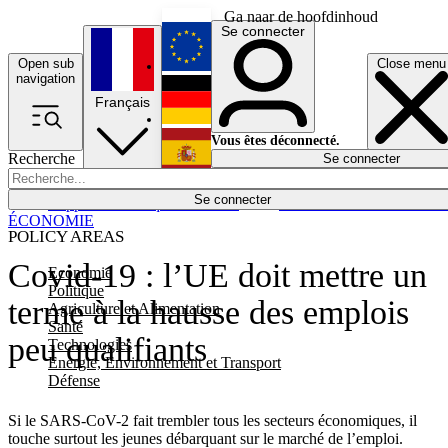
Ga naar de hoofdinhoud
Se connecter
Open sub
Close menu
English
navigation
Français
Deutsch
Vous êtes déconnecté.
Recherche
Se connecter
Español
Lumières éteintes
Se connecter
Rapporteur
Politique
Économie
Newsletters
Evénements
Em
ÉCONOMIE
POLICY AREAS
Covid-19 : l’UE doit mettre un
Economie
Politique
terme à la hausse des emplois
Agriculture et Alimentation
Santé
peu qualifiants
Technologies
Energie, Environnement et Transport
Défense
Si le SARS-CoV-2 fait trembler tous les secteurs économiques, il
touche surtout les jeunes débarquant sur le marché de l’emploi.