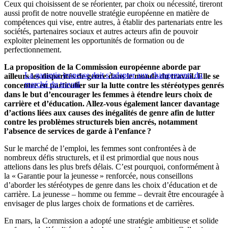
Ceux qui choisissent de se réorienter, par choix ou nécessité, tireront
aussi profit de notre nouvelle stratégie européenne en matière de
compétences qui vise, entre autres, à établir des partenariats entre les
sociétés, partenaires sociaux et autres acteurs afin de pouvoir
exploiter pleinement les opportunités de formation ou de
perfectionnement.
La proposition de la Commission européenne aborde par
La garantie jeunesse doit s’adapter aux changements du
ailleurs les disparités de genre dans le monde du travail. Elle se
marché du travail
concentre en particulier sur la lutte contre les stéréotypes genrés
dans le but d’encourager les femmes à étendre leurs choix de
carrière et d’éducation. Allez-vous également lancer davantage
d’actions liées aux causes des inégalités de genre afin de lutter
contre les problèmes structurels bien ancrés, notamment
l’absence de services de garde à l’enfance ?
Sur le marché de l’emploi, les femmes sont confrontées à de
nombreux défis structurels, et il est primordial que nous nous
attelions dans les plus brefs délais. C’est pourquoi, conformément à
la « Garantie pour la jeunesse » renforcée, nous conseillons
d’aborder les stéréotypes de genre dans les choix d’éducation et de
carrière. La jeunesse – homme ou femme – devrait être encouragée à
envisager de plus larges choix de formations et de carrières.
En mars, la Commission a adopté une stratégie ambitieuse et solide