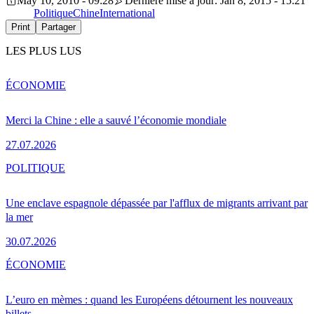
May 10, 2010 - 09:28
Dernière mise à jour: Jan 8, 2015 - 15:21
Politique
Chine
International
Print
Partager
LES PLUS LUS
ÉCONOMIE
Merci la Chine : elle a sauvé l’économie mondiale
27.07.2026
POLITIQUE
Une enclave espagnole dépassée par l'afflux de migrants arrivant par
la mer
30.07.2026
ÉCONOMIE
L’euro en mèmes : quand les Européens détournent les nouveaux
billets