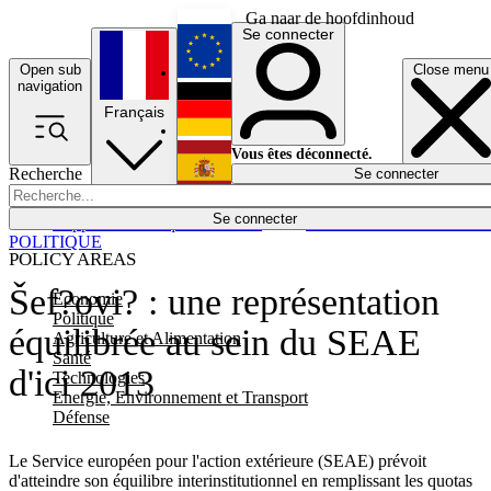
Ga naar de hoofdinhoud
Se connecter
Open sub
Close menu
English
navigation
Français
Deutsch
Vous êtes déconnecté.
Recherche
Se connecter
Español
Lumières éteintes
Se connecter
Rapporteur
Politique
Économie
Newsletters
Evénements
Em
POLITIQUE
POLICY AREAS
Šef?ovi? : une représentation
Economie
Politique
équilibrée au sein du SEAE
Agriculture et Alimentation
Santé
d'ici 2013
Technologies
Energie, Environnement et Transport
Défense
Le Service européen pour l'action extérieure (SEAE) prévoit
d'atteindre son équilibre interinstitutionnel en remplissant les quotas