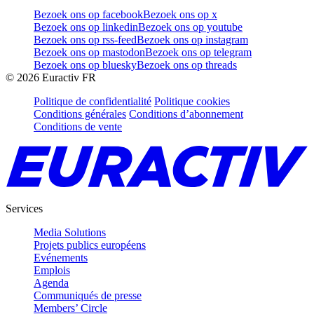
Bezoek ons op facebook
Bezoek ons op x
Bezoek ons op linkedin
Bezoek ons op youtube
Bezoek ons op rss-feed
Bezoek ons op instagram
Bezoek ons op mastodon
Bezoek ons op telegram
Bezoek ons op bluesky
Bezoek ons op threads
©
2026
Euractiv FR
Politique de confidentialité
Politique cookies
Conditions générales
Conditions d’abonnement
Conditions de vente
Services
Media Solutions
Projets publics européens
Evénements
Emplois
Agenda
Communiqués de presse
Members’ Circle