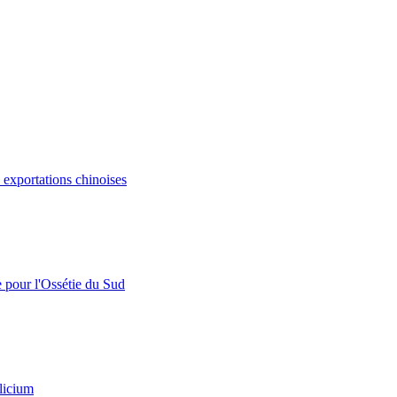
s exportations chinoises
e pour l'Ossétie du Sud
licium