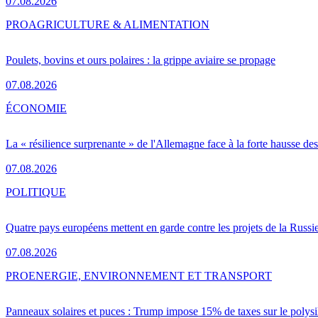
07.08.2026
PRO
AGRICULTURE & ALIMENTATION
Poulets, bovins et ours polaires : la grippe aviaire se propage
07.08.2026
ÉCONOMIE
La « résilience surprenante » de l'Allemagne face à la forte hausse de
07.08.2026
POLITIQUE
Quatre pays européens mettent en garde contre les projets de la Russi
07.08.2026
PRO
ENERGIE, ENVIRONNEMENT ET TRANSPORT
Panneaux solaires et puces : Trump impose 15% de taxes sur le polysi