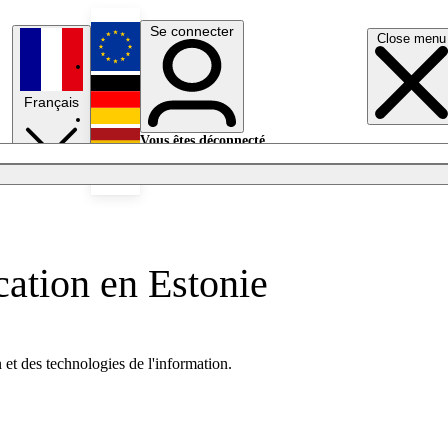
Se connecter
Close menu
English
Français
Deutsch
Vous êtes déconnecté.
Se connecter
Español
Lumières éteintes
cation en Estonie
 et des technologies de l'information.