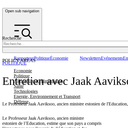
Open sub navigation
Recherche
Rapporteur
Politique
Économie
Newsletters
Evénements
Em
POLICY AREAS
POLITIQUE
Economie
Politique
Entretien avec Jaak Aavikso
Agriculture et Alimentation
Santé
Technologies
Energie, Environnement et Transport
Défense
Le Professeur Jaak Aaviksoo, ancien ministre estonien de l'Education, 
Le Professeur Jaak Aaviksoo, ancien ministre
estonien de l’Education, estime que son pays a compris