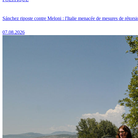
Sánchez riposte contre Meloni : l'Italie menacée de mesures de rétorsi
07.08.2026