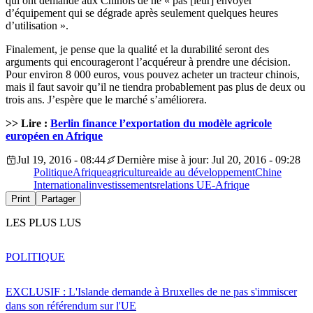
qui ont demandé aux Chinois de ne « pas [leur] envoyer
d’équipement qui se dégrade après seulement quelques heures
d’utilisation ».
Finalement, je pense que la qualité et la durabilité seront des
arguments qui encourageront l’acquéreur à prendre une décision.
Pour environ 8 000 euros, vous pouvez acheter un tracteur chinois,
mais il faut savoir qu’il ne tiendra probablement pas plus de deux ou
trois ans. J’espère que le marché s’améliorera.
>> Lire :
Berlin finance l’exportation du modèle agricole
européen en Afrique
Jul 19, 2016 - 08:44
Dernière mise à jour: Jul 20, 2016 - 09:28
Politique
Afrique
agriculture
aide au développement
Chine
International
investissements
relations UE-Afrique
Print
Partager
LES PLUS LUS
POLITIQUE
EXCLUSIF : L'Islande demande à Bruxelles de ne pas s'immiscer
dans son référendum sur l'UE