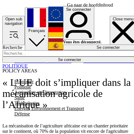
Ga naar de hoofdinhoud
Se connecter
Open sub
Close menu
English
navigation
Français
Deutsch
Vous êtes déconnecté.
Recherche
Se connecter
Español
Lumières éteintes
Se connecter
Rapporteur
Politique
Économie
Newsletters
Evénements
Em
POLITIQUE
POLICY AREAS
« L’UE doit s’impliquer dans la
Economie
Politique
mécanisation agricole de
Agriculture et Alimentation
Santé
l’Afrique »
Technologies
Energie, Environnement et Transport
Défense
La mécanisation de l’agriculture africaine est un chantier prioritaire
sur le continent, où 70% de la population vit encore de l'agriculture