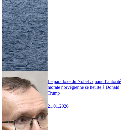
Le paradoxe du Nobel : quand l’autorité
morale norvégienne se heurte à Donald
Trump
21.01.2026