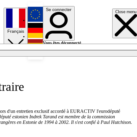
Se connecter
Close menu
English
Français
Deutsch
Vous êtes déconnecté.
Se connecter
Español
Lumières éteintes
traire
ré lors d'un entretien exclusif accordé à EURACTIV l'eurodéputé
député estonien Indrek Tarand est membre de la commission
étrangères en Estonie de 1994 à 2002.
Il s'est confié à Paul Hutchison.