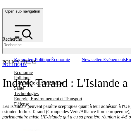
Open sub navigation
Recherche
Rapporteur
Politique
Économie
Newsletters
Evénements
Em
POLICY AREAS
POLITIQUE
Economie
Politique
Indrek Tarand : L'Islande a 
Agriculture et Alimentation
Santé
Technologies
Energie, Environnement et Transport
Défense
Les Islandais peuvent paraître sceptiques quant à leur adhésion à l'U
estonien Indrek Tarand (Groupe des Verts/Alliance libre européenne
parlementaire mixte UE-Islande qui a eu sa première réunion le 4-5 oc