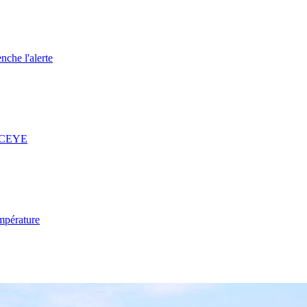
nche l'alerte
 ICEYE
mpérature