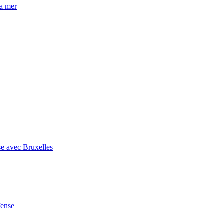
la mer
se avec Bruxelles
fense