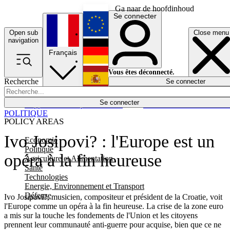
Ga naar de hoofdinhoud
Se connecter
Open sub
Close menu
English
navigation
Français
Deutsch
Vous êtes déconnecté.
Recherche
Se connecter
Español
Lumières éteintes
Se connecter
Rapporteur
Politique
Économie
Newsletters
Evénements
Em
POLITIQUE
POLICY AREAS
Ivo Josipovi? : l'Europe est un
Economie
Politique
opéra à la fin heureuse
Agriculture et Alimentation
Santé
Technologies
Energie, Environnement et Transport
Défense
Ivo Josipovi?, musicien, compositeur et président de la Croatie, voit
l'Europe comme un opéra à la fin heureuse. La crise de la zone euro
a mis sur la touche les fondements de l'Union et les citoyens
prennent leur communauté anti-guerre pour acquise, bien que ce ne