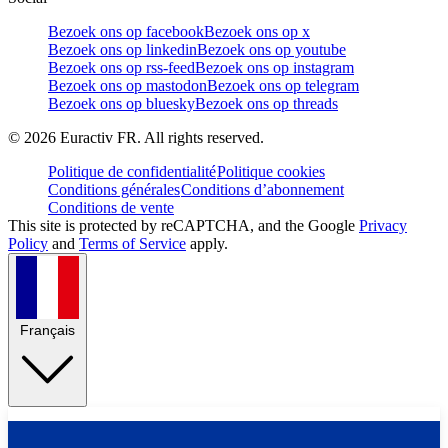
Bezoek ons op facebook
Bezoek ons op x
Bezoek ons op linkedin
Bezoek ons op youtube
Bezoek ons op rss-feed
Bezoek ons op instagram
Bezoek ons op mastodon
Bezoek ons op telegram
Bezoek ons op bluesky
Bezoek ons op threads
©
2026
Euractiv FR. All rights reserved.
Politique de confidentialité
Politique cookies
Conditions générales
Conditions d’abonnement
Conditions de vente
This site is protected by reCAPTCHA, and the Google
Privacy
Policy
and
Terms of Service
apply.
Français