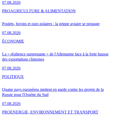
07.08.2026
PRO
AGRICULTURE & ALIMENTATION
Poulets, bovins et ours polaires : la grippe aviaire se propage
07.08.2026
ÉCONOMIE
La « résilience surprenante » de l'Allemagne face à la forte hausse
des exportations chinoises
07.08.2026
POLITIQUE
Quatre pays européens mettent en garde contre les projets de la
Russie pour l'Ossétie du Sud
07.08.2026
PRO
ENERGIE, ENVIRONNEMENT ET TRANSPORT