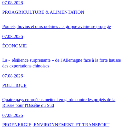
07.08.2026
PRO
AGRICULTURE & ALIMENTATION
Poulets, bovins et ours polaires : la grippe aviaire se propage
07.08.2026
ÉCONOMIE
La « résilience surprenante » de l'Allemagne face à la forte hausse
des exportations chinoises
07.08.2026
POLITIQUE
Quatre pays européens mettent en garde contre les projets de la
Russie pour l'Ossétie du Sud
07.08.2026
PRO
ENERGIE, ENVIRONNEMENT ET TRANSPORT