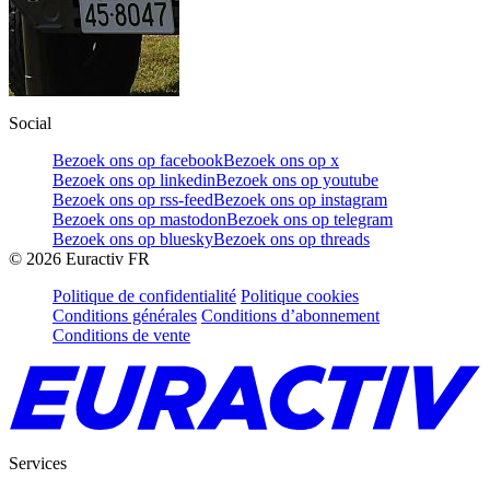
Social
Bezoek ons op facebook
Bezoek ons op x
Bezoek ons op linkedin
Bezoek ons op youtube
Bezoek ons op rss-feed
Bezoek ons op instagram
Bezoek ons op mastodon
Bezoek ons op telegram
Bezoek ons op bluesky
Bezoek ons op threads
©
2026
Euractiv FR
Politique de confidentialité
Politique cookies
Conditions générales
Conditions d’abonnement
Conditions de vente
Services