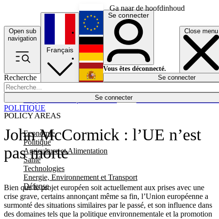
Ga naar de hoofdinhoud
Se connecter
Open sub
Close menu
English
navigation
Français
Deutsch
Vous êtes déconnecté.
Recherche
Se connecter
Español
Lumières éteintes
Se connecter
Rapporteur
Politique
Économie
Newsletters
Evénements
Em
POLITIQUE
POLICY AREAS
John McCormick : l’UE n’est
Economie
Politique
pas morte
Agriculture et Alimentation
Santé
Technologies
Energie, Environnement et Transport
Défense
Bien que le projet européen soit actuellement aux prises avec une
crise grave, certains annonçant même sa fin, l’Union européenne a
surmonté des situations similaires par le passé, et son influence dans
des domaines tels que la politique environnementale et la promotion