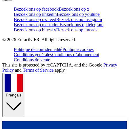
Bezoek ons op facebook
Bezoek ons op x
Bezoek ons op linkedin
Bezoek ons op youtube
Bezoek ons op rss-feed
Bezoek ons op instagram
Bezoek ons op mastodon
Bezoek ons op telegram
Bezoek ons op bluesky
Bezoek ons op threads
©
2026
Euractiv FR. All rights reserved.
Politique de confidentialité
Politique cookies
Conditions générales
Conditions d’abonnement
Conditions de vente
This site is protected by reCAPTCHA, and the Google
Privacy
Policy
and
Terms of Service
apply.
Français