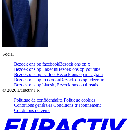
Social
Bezoek ons op facebook
Bezoek ons op x
Bezoek ons op linkedin
Bezoek ons op youtube
Bezoek ons op rss-feed
Bezoek ons op instagram
Bezoek ons op mastodon
Bezoek ons op telegram
Bezoek ons op bluesky
Bezoek ons op threads
©
2026
Euractiv FR
Politique de confidentialité
Politique cookies
Conditions générales
Conditions d’abonnement
Conditions de vente