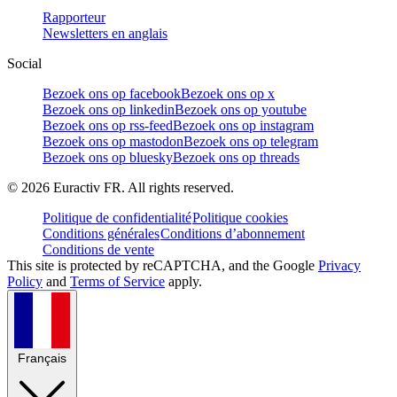
Rapporteur
Newsletters en anglais
Social
Bezoek ons op facebook
Bezoek ons op x
Bezoek ons op linkedin
Bezoek ons op youtube
Bezoek ons op rss-feed
Bezoek ons op instagram
Bezoek ons op mastodon
Bezoek ons op telegram
Bezoek ons op bluesky
Bezoek ons op threads
©
2026
Euractiv FR. All rights reserved.
Politique de confidentialité
Politique cookies
Conditions générales
Conditions d’abonnement
Conditions de vente
This site is protected by reCAPTCHA, and the Google
Privacy
Policy
and
Terms of Service
apply.
Français