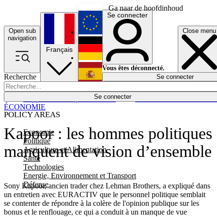
Ga naar de hoofdinhoud
Se connecter
Open sub
Close menu
English
navigation
Français
Deutsch
Vous êtes déconnecté.
Recherche
Se connecter
Español
Lumières éteintes
Se connecter
Rapporteur
Politique
Économie
Newsletters
Evénements
Em
ÉCONOMIE
POLICY AREAS
Kapoor : les hommes politiques
Economie
Politique
manquent de vision d’ensemble
Agriculture et Alimentation
Santé
Technologies
Energie, Environnement et Transport
Défense
Sony Kapoor, ancien trader chez Lehman Brothers, a expliqué dans
un entretien avec EURACTIV que le personnel politique semblait
se contenter de répondre à la colère de l'opinion publique sur les
bonus et le renflouage, ce qui a conduit à un manque de vue