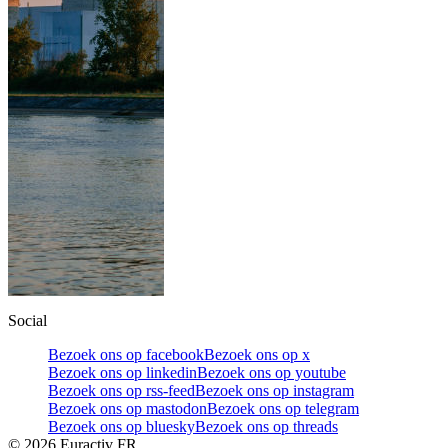
Social
Bezoek ons op facebook
Bezoek ons op x
Bezoek ons op linkedin
Bezoek ons op youtube
Bezoek ons op rss-feed
Bezoek ons op instagram
Bezoek ons op mastodon
Bezoek ons op telegram
Bezoek ons op bluesky
Bezoek ons op threads
©
2026
Euractiv FR