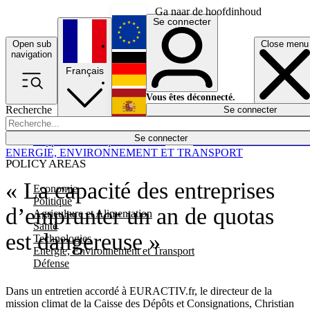
Ga naar de hoofdinhoud
Se connecter
Open sub
Close menu
English
navigation
Français
Deutsch
Vous êtes déconnecté.
Recherche
Se connecter
Español
Lumières éteintes
Se connecter
Rapporteur
Politique
Économie
Newsletters
Evénements
Em
ENERGIE, ENVIRONNEMENT ET TRANSPORT
POLICY AREAS
« La capacité des entreprises
Economie
Politique
d’emprunter un an de quotas
Agriculture et Alimentation
Santé
est dangereuse »
Technologies
Energie, Environnement et Transport
Défense
Dans un entretien accordé à EURACTIV.fr, le directeur de la
mission climat de la Caisse des Dépôts et Consignations, Christian