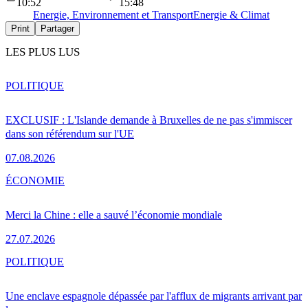
10:52
15:48
Energie, Environnement et Transport
Energie & Climat
Print
Partager
LES PLUS LUS
POLITIQUE
EXCLUSIF : L'Islande demande à Bruxelles de ne pas s'immiscer
dans son référendum sur l'UE
07.08.2026
ÉCONOMIE
Merci la Chine : elle a sauvé l’économie mondiale
27.07.2026
POLITIQUE
Une enclave espagnole dépassée par l'afflux de migrants arrivant par