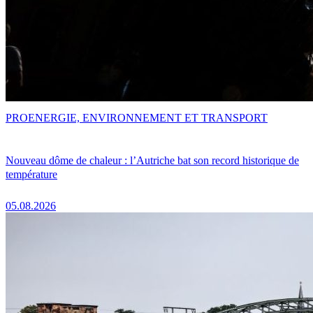
PRO
ENERGIE, ENVIRONNEMENT ET TRANSPORT
Nouveau dôme de chaleur : l’Autriche bat son record historique de
température
05.08.2026