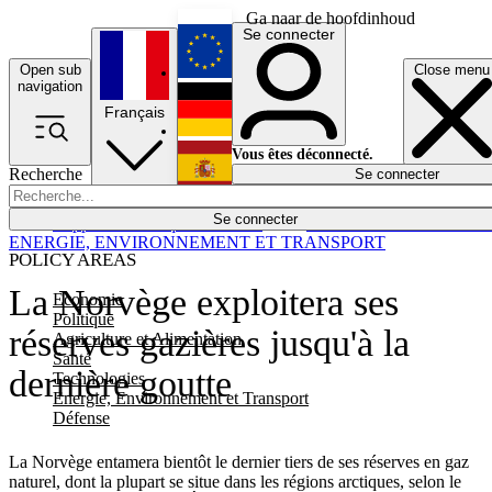
Ga naar de hoofdinhoud
Se connecter
Open sub
Close menu
English
navigation
Français
Deutsch
Vous êtes déconnecté.
Recherche
Se connecter
Español
Lumières éteintes
Se connecter
Rapporteur
Politique
Économie
Newsletters
Evénements
Em
ENERGIE, ENVIRONNEMENT ET TRANSPORT
POLICY AREAS
La Norvège exploitera ses
Economie
Politique
réserves gazières jusqu'à la
Agriculture et Alimentation
Santé
dernière goutte
Technologies
Energie, Environnement et Transport
Défense
La Norvège entamera bientôt le dernier tiers de ses réserves en gaz
naturel, dont la plupart se situe dans les régions arctiques, selon le