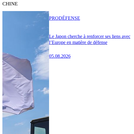
CHINE
PRO
DÉFENSE
Le Japon cherche à renforcer ses liens avec
l’Europe en matière de défense
05.08.2026