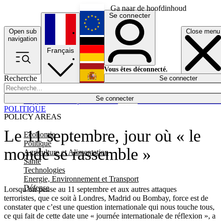
Ga naar de hoofdinhoud
Se connecter
Open sub
Close menu
English
navigation
Français
Deutsch
Vous êtes déconnecté.
Recherche
Se connecter
Español
Lumières éteintes
Se connecter
Rapporteur
Politique
Économie
Newsletters
Evénements
Em
POLITIQUE
POLICY AREAS
Le 11 septembre, jour où « le
Economie
Politique
monde se rassemble »
Agriculture et Alimentation
Santé
Technologies
Energie, Environnement et Transport
Défense
Lorsqu’on pense au 11 septembre et aux autres attaques
terroristes, que ce soit à Londres, Madrid ou Bombay, force est de
constater que c’est une question internationale qui nous touche tous,
ce qui fait de cette date une « journée internationale de réflexion », a