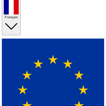
Français