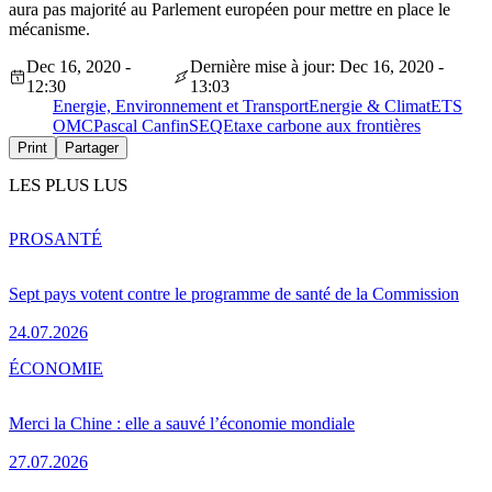
aura pas majorité au Parlement européen pour mettre en place le
mécanisme.
Dec 16, 2020 -
Dernière mise à jour: Dec 16, 2020 -
12:30
13:03
Energie, Environnement et Transport
Energie & Climat
ETS
OMC
Pascal Canfin
SEQE
taxe carbone aux frontières
Print
Partager
LES PLUS LUS
PRO
SANTÉ
Sept pays votent contre le programme de santé de la Commission
24.07.2026
ÉCONOMIE
Merci la Chine : elle a sauvé l’économie mondiale
27.07.2026