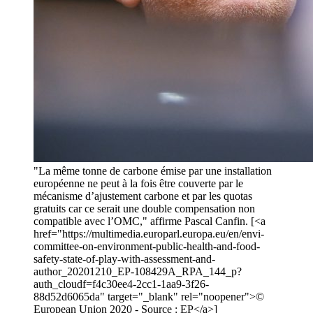
"La même tonne de carbone émise par une installation
européenne ne peut à la fois être couverte par le
mécanisme d’ajustement carbone et par les quotas
gratuits car ce serait une double compensation non
compatible avec l’OMC," affirme Pascal Canfin. [<a
href="https://multimedia.europarl.europa.eu/en/envi-
committee-on-environment-public-health-and-food-
safety-state-of-play-with-assessment-and-
author_20201210_EP-108429A_RPA_144_p?
auth_cloudf=f4c30ee4-2cc1-1aa9-3f26-
88d52d6065da" target="_blank" rel="noopener">©
European Union 2020 - Source : EP</a>]