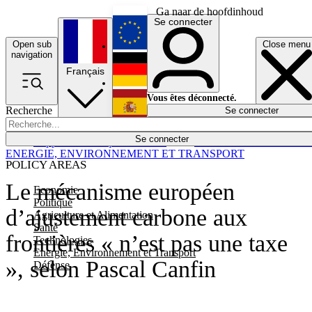
Ga naar de hoofdinhoud
Se connecter
Open sub
Close menu
English
navigation
Français
Deutsch
Vous êtes déconnecté.
Recherche
Se connecter
Español
Lumières éteintes
Se connecter
Rapporteur
Politique
Économie
Newsletters
Evénements
Em
ENERGIE, ENVIRONNEMENT ET TRANSPORT
POLICY AREAS
Le mécanisme européen
Economie
Politique
d’ajustement carbone aux
Agriculture et Alimentation
Santé
frontières « n’est pas une taxe
Technologies
Energie, Environnement et Transport
», selon Pascal Canfin
Défense