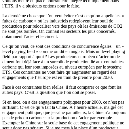
voulons mettre en place pourrait être intégré techniquement dans
l’ETS, il y a plusieurs options pour le faire.
La deuxième chose que l’on veut éviter c’est ce qu’on appelle les «
fuites de carbone » où les industriels redéployent leur outil de
production pour relocaliser vers des pays où les émissions de CO2
ne sont pas tarifées. On connait les secteurs les plus concernés,
notamment l’acier et le ciment.
Ce qu’on veut, ce sont des conditions de concurrence égales – un «
level playing field » comme on dit en anglais. Mais un level playing
field par rapport à quoi ? Les producteurs européen d’acier ou de
ciment font déjà face à un surcoût de production lié aux contraintes
carbone qui leur sont imposées au niveau européen par le système
ETS. Ces contraintes ne vont faire qu’augmenter au regard des
engagements que l’Europe est en train de prendre pour 2030.
Face à ces contraintes bien réelles, il faut comparer ce que font les
autres pays. C’est la question que l’on doit se poser.
Si en face, on a des engagements politiques pour 2060, ce n’est pas
suffisant. C’est ce qu’a fait la Chine. À l’heure actuelle, malgré cet
engagement politique, que je salue par ailleurs, la Chine n’a toujours
pas de prix du carbone sur la production d’acier par exemple.
Exempter la Chine sur la seule base de cet engagement politique ne
serait donc pas sérieux. Si je me mets à la place d’un producteur