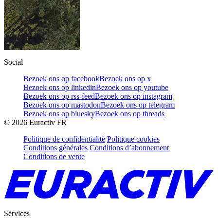
Social
Bezoek ons op facebook
Bezoek ons op x
Bezoek ons op linkedin
Bezoek ons op youtube
Bezoek ons op rss-feed
Bezoek ons op instagram
Bezoek ons op mastodon
Bezoek ons op telegram
Bezoek ons op bluesky
Bezoek ons op threads
©
2026
Euractiv FR
Politique de confidentialité
Politique cookies
Conditions générales
Conditions d’abonnement
Conditions de vente
Services