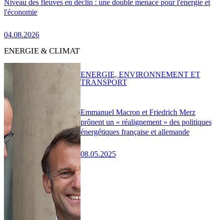
Niveau des fleuves en déclin : une double menace pour l'énergie et
l'économie
04.08.2026
ENERGIE & CLIMAT
ENERGIE, ENVIRONNEMENT ET
TRANSPORT
Emmanuel Macron et Friedrich Merz
prônent un « réalignement » des politiques
énergétiques française et allemande
08.05.2025