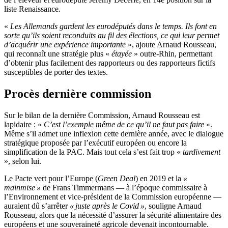
liste Renaissance.
«
Les Allemands gardent les eurodéputés dans le temps. Ils font en
sorte qu’ils soient reconduits au fil des élections, ce qui leur permet
d’acquérir une expérience importante
», ajoute Arnaud Rousseau,
qui reconnaît une stratégie plus «
étayée
» outre-Rhin, permettant
d’obtenir plus facilement des rapporteurs ou des rapporteurs fictifs
susceptibles de porter des textes.
Procès dernière commission
Sur le bilan de la dernière Commission, Arnaud Rousseau est
lapidaire : «
C’est l’exemple même de ce qu’il ne faut pas faire
».
Même s’il admet une inflexion cette dernière année, avec le dialogue
stratégique proposée par l’exécutif européen ou encore la
simplification de la PAC. Mais tout cela s’est fait trop «
tardivement
», selon lui.
Le Pacte vert pour l’Europe (
Green Deal
) en 2019 et la
«
mainmise »
de Frans Timmermans — à l’époque commissaire à
l’Environnement et vice-président de la Commission européenne —
auraient dû s’arrêter
« juste après le Covid »
, souligne Arnaud
Rousseau, alors que la nécessité d’assurer la sécurité alimentaire des
européens et une souveraineté agricole devenait incontournable.