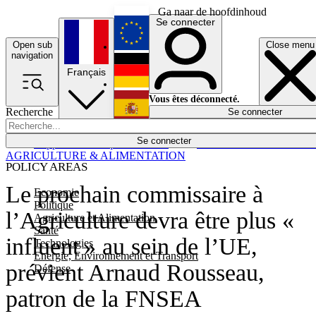
Ga naar de hoofdinhoud
Se connecter
Open sub
Close menu
English
navigation
Français
Deutsch
Vous êtes déconnecté.
Recherche
Se connecter
Español
Lumières éteintes
Se connecter
Rapporteur
Politique
Économie
Newsletters
Evénements
Em
AGRICULTURE & ALIMENTATION
POLICY AREAS
Le prochain commissaire à
Economie
Politique
l’Agriculture devra être plus «
Agriculture et Alimentation
Santé
influent » au sein de l’UE,
Technologies
Energie, Environnement et Transport
prévient Arnaud Rousseau,
Défense
patron de la FNSEA