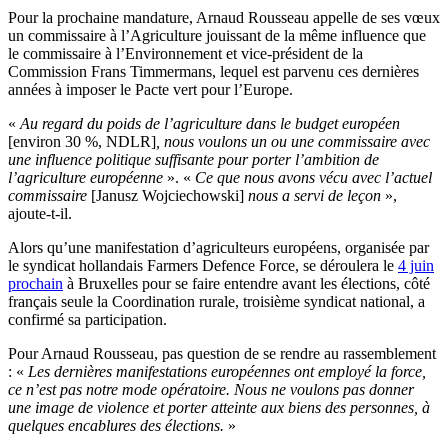
Pour la prochaine mandature, Arnaud Rousseau appelle de ses vœux
un commissaire à l’Agriculture jouissant de la même influence que
le commissaire à l’Environnement et vice-président de la
Commission Frans Timmermans, lequel est parvenu ces dernières
années à imposer le Pacte vert pour l’Europe.
«
Au regard du poids de l’agriculture dans le budget européen
[environ 30 %, NDLR]
, nous voulons un ou une commissaire avec
une influence politique suffisante pour porter l’ambition de
l’agriculture européenne
». «
Ce que nous avons vécu avec l’actuel
commissaire
[Janusz Wojciechowski]
nous a servi de leçon
»,
ajoute-t-il.
Alors qu’une manifestation d’agriculteurs européens, organisée par
le syndicat hollandais Farmers Defence Force, se déroulera le
4 juin
prochain
à Bruxelles pour se faire entendre avant les élections, côté
français seule la Coordination rurale, troisième syndicat national, a
confirmé sa participation.
Pour Arnaud Rousseau, pas question de se rendre au rassemblement
: «
Les dernières manifestations européennes ont employé la force,
ce n’est pas notre mode opératoire. Nous ne voulons pas donner
une image de violence et porter atteinte aux biens des personnes, à
quelques encablures des élections.
»