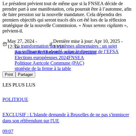
Le président prévient tout de même que si la FNSEA décide de
prendre part à une manifestation, cela pourrait être à l’automne, afin
de faire pression sur la nouvelle mandature. Cela dépendra des
premiers objectifs qui seront tracés dès cet été lors de la réflexion
stratégique de la nouvelle Commission. «
Nous serons vigilants
»,
prévient-il.
May 27, 2024 -
Dernière mise à jour: Apr 10, 2025 -
La transformation des systèmes alimentaires : un sujet
12:35
13:51
pas suffisamment abordé, selon le directeur de l’EFSA
Agriculture & Alimentation
agroalimentaire
Elections européennes 2024
FNSEA
Politique Agricole Commune (PAC)
stratégie de la ferme à la table
Print
Partager
LES PLUS LUS
POLITIQUE
EXCLUSIF : L'Islande demande à Bruxelles de ne pas s'immiscer
dans son référendum sur l'UE
09:07