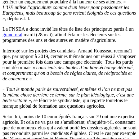
générer un engouement populaire à la hauteur de ses attentes. «
L’UE utilise l’agriculture comme d’un levier pour passionner les
Européens, mais beaucoup de gens restent éloignés de ces questions
», déplore-t-il.
La FNSEA a donc invité les têtes de liste des principaux partis à un
grand oral
mardi (28 mai), afin d’éclairer les électeurs sur les
programmes des uns et des autres en matière d’agriculture.
Interrogé sur les projets des candidats, Arnaud Rousseau reconnaît
que, par rapport à 2019, certaines thématiques ont réussi à s’imposer
pour la première fois dans une campagne électorale. Tous les partis
sont désormais «
conscients des limites d’un libre-échange débridé,
et comprennent qu’on a besoin de règles claires, de réciprocités et
de cohérence
».
«
Tout le monde parle de souveraineté, et même si l’on ne met pas
la même chose derrière ce terme, sur le plan idéologique, c’est une
belle victoire
», se félicite le syndicaliste, qui regrette toutefois le
manque global de formation aux questions agricoles.
Selon lui, moins de 10 eurodéputés français sur 79 ont une expertise
agricole. Et cela ne va pas en s’améliorant, s’inquiète-t-il, constatant
que de nombreux élus qui avaient porté les dossiers agricoles ne sont
pas reconduits parmi les candidats éligibles. C’est le cas par exemple
de l’éleveur et eurodéputé Jérémy Decerle, en 14e position sur la