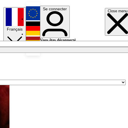
Se connecter
Close menu
English
Français
Deutsch
Vous êtes déconnecté.
Se connecter
Español
Lumières éteintes