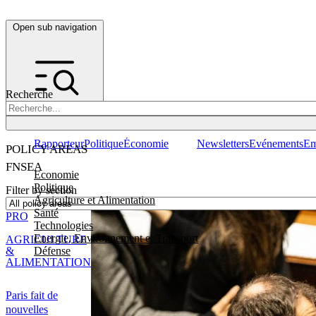
Open sub navigation
Recherche
Rapporteur
Politique
Économie
Newsletters
Evénements
Em
POLICY AREAS
FNSEA
Economie
Politique
Filter by section
Agriculture et Alimentation
Santé
PRO
Technologies
Energie, Environnement et Transport
AGRICULTURE
Défense
&
ALIMENTATION
Paris fait de
nouvelles