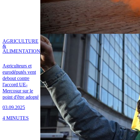
AGRICULTURE
&
ALIMENTATION
Agriculteurs et
eurodéputés vent
debout contre
l'accord UE-
Mercosur sur le
point d'être adopté
03.09.2025
4 MINUTES