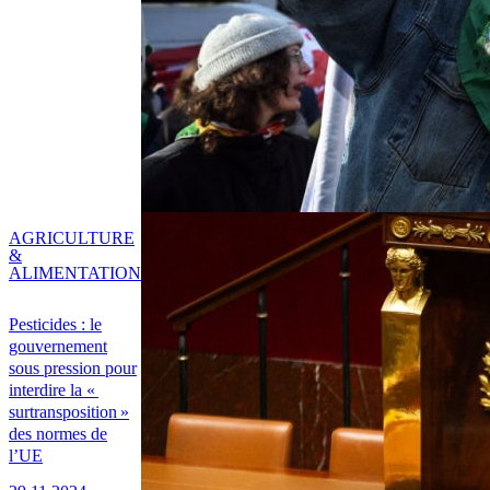
AGRICULTURE
&
ALIMENTATION
Pesticides : le
gouvernement
sous pression pour
interdire la «
surtransposition »
des normes de
l’UE