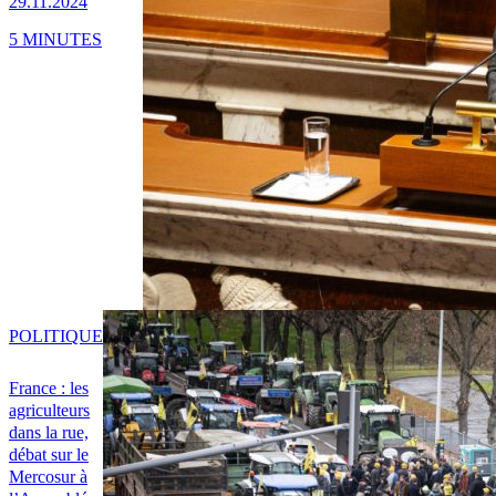
29.11.2024
5 MINUTES
POLITIQUE
France : les
agriculteurs
dans la rue,
débat sur le
Mercosur à