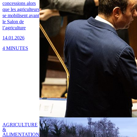
concessions alors
que les agriculteurs
se mobilisent avant
le Salon de
l’agriculture
14.01.2026
4 MINUTES
AGRICULTURE
&
ALIMENTATION