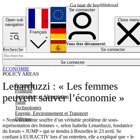
Ga naar de hoofdinhoud
Se connecter
Open sub
Close menu
English
navigation
Français
Deutsch
Vous êtes déconnecté.
Recherche
Se connecter
Español
Lumières éteintes
Se connecter
Rapporteur
Politique
Économie
Newsletters
Evénements
Em
ÉCONOMIE
POLICY AREAS
Lenarduzzi : « Les femmes
Economie
Politique
peuvent sauver l’économie »
Agriculture et Alimentation
Santé
Technologies
Energie, Environnement et Transport
Défense
« Notre économie souffre d’un véritable problème de sous-
représentation des femmes », selon Isabella Lenarduzzi, fondatrice
du forum « JUMP » qui se tiendra à Bruxelles le 23 avril. Se
confiant à EURACTIV lors d’un entretien, elle a expliqué que « le