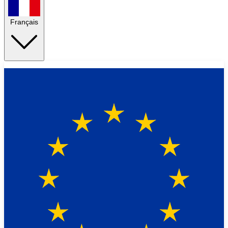
Français