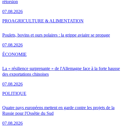
rétorsion
07.08.2026
PRO
AGRICULTURE & ALIMENTATION
Poulets, bovins et ours polaires : la grippe aviaire se propage
07.08.2026
ÉCONOMIE
La « résilience surprenante » de l'Allemagne face à la forte hausse
des exportations chinoises
07.08.2026
POLITIQUE
Quatre pays européens mettent en garde contre les projets de la
Russie pour l'Ossétie du Sud
07.08.2026