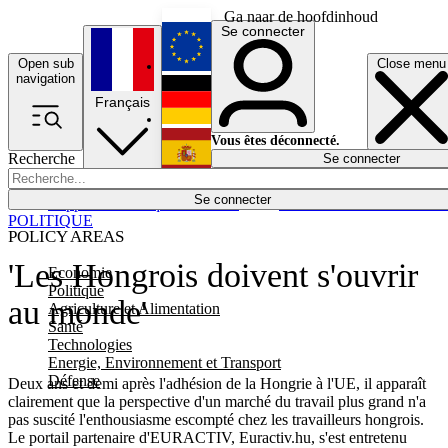
Ga naar de hoofdinhoud
Se connecter
Open sub
Close menu
English
navigation
Français
Deutsch
Vous êtes déconnecté.
Recherche
Se connecter
Español
Lumières éteintes
Se connecter
Rapporteur
Politique
Économie
Newsletters
Evénements
Em
POLITIQUE
POLICY AREAS
'Les Hongrois doivent s'ouvrir
Economie
Politique
au monde'
Agriculture et Alimentation
Santé
Technologies
Energie, Environnement et Transport
Défense
Deux ans et demi après l'adhésion de la Hongrie à l'UE, il apparaît
clairement que la perspective d'un marché du travail plus grand n'a
pas suscité l'enthousiasme escompté chez les travailleurs hongrois.
Le portail partenaire d'EURACTIV, Euractiv.hu, s'est entretenu