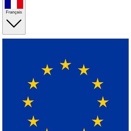
Français