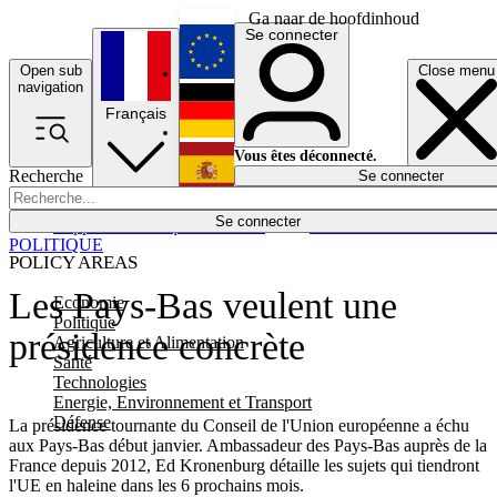
Ga naar de hoofdinhoud
Se connecter
Open sub
Close menu
English
navigation
Français
Deutsch
Vous êtes déconnecté.
Recherche
Se connecter
Español
Lumières éteintes
Se connecter
Rapporteur
Politique
Économie
Newsletters
Evénements
Em
POLITIQUE
POLICY AREAS
Les Pays-Bas veulent une
Economie
Politique
présidence concrète
Agriculture et Alimentation
Santé
Technologies
Energie, Environnement et Transport
Défense
La présidence tournante du Conseil de l'Union européenne a échu
aux Pays-Bas début janvier. Ambassadeur des Pays-Bas auprès de la
France depuis 2012, Ed Kronenburg détaille les sujets qui tiendront
l'UE en haleine dans les 6 prochains mois.