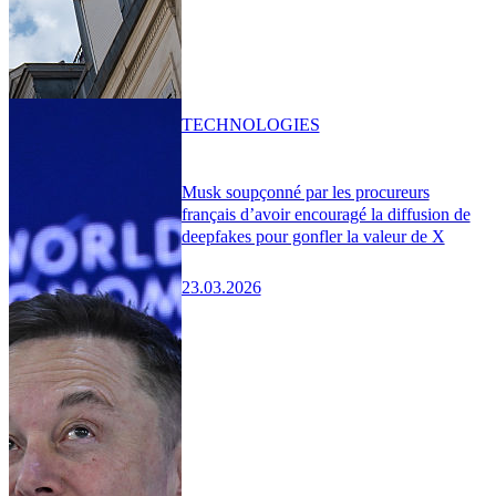
TECHNOLOGIES
Musk soupçonné par les procureurs
français d’avoir encouragé la diffusion de
deepfakes pour gonfler la valeur de X
23.03.2026