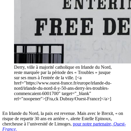
Derry, ville à majorité catholique en Irlande du Nord,
reste marquée par la période des « Troubles » jusque
sur ses murs à l'entrée de la ville. [<a
href="https://www.ouest-france.fr/europe/irlande-du-
nord/irlande-du-nord-il-y-50-ans-derry-les-troubles-
commencaient-6001700" target="_blank"
rel="noopener">[Fra,ck Dubray/Ouest-France]</a>]
En Irlande du Nord, la paix est revenue. Mais avec le Brexit, « on
risque de repartir 30 ans en arrière », alerte Estelle Epinoux,
chercheuse à l’université de Limoges,
pour notre partenaire,
Ouest-
France.