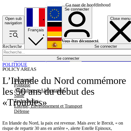
Ga naar de hoofdinhoud
Se connecter
Open sub
Close menu
English
navigation
Français
Deutsch
Vous êtes déconnecté.
Recherche
Se connecter
Español
Lumières éteintes
Se connecter
Rapporteur
Politique
Économie
Newsletters
Evénements
Em
POLITIQUE
POLICY AREAS
L’Irlande du Nord commémore
Economie
Politique
les 50 ans du début des
Agriculture et Alimentation
Santé
«Troubles»
Technologies
Energie, Environnement et Transport
Défense
En Irlande du Nord, la paix est revenue. Mais avec le Brexit, « on
risque de repartir 30 ans en arrière », alerte Estelle Epinoux,