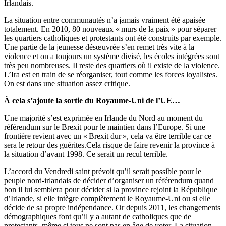
Irlandais.
La situation entre communautés n’a jamais vraiment été apaisée
totalement. En 2010, 80 nouveaux « murs de la paix » pour séparer
les quartiers catholiques et protestants ont été construits par exemple.
Une partie de la jeunesse désœuvrée s’en remet très vite à la
violence et on a toujours un système divisé, les écoles intégrées sont
très peu nombreuses. Il reste des quartiers où il existe de la violence.
L’Ira est en train de se réorganiser, tout comme les forces loyalistes.
On est dans une situation assez critique.
À cela s’ajoute la sortie du Royaume-Uni de l’UE…
Une majorité s’est exprimée en Irlande du Nord au moment du
référendum sur le Brexit pour le maintien dans l’Europe. Si une
frontière revient avec un « Brexit dur », cela va être terrible car ce
sera le retour des guérites.Cela risque de faire revenir la province à
la situation d’avant 1998. Ce serait un recul terrible.
L’accord du Vendredi saint prévoit qu’il serait possible pour le
peuple nord-irlandais de décider d’organiser un référendum quand
bon il lui semblera pour décider si la province rejoint la République
d’Irlande, si elle intègre complètement le Royaume-Uni ou si elle
décide de sa propre indépendance. Or depuis 2011, les changements
démographiques font qu’il y a autant de catholiques que de
protestants, même si tous ne sont pas en âge de voter. La situation