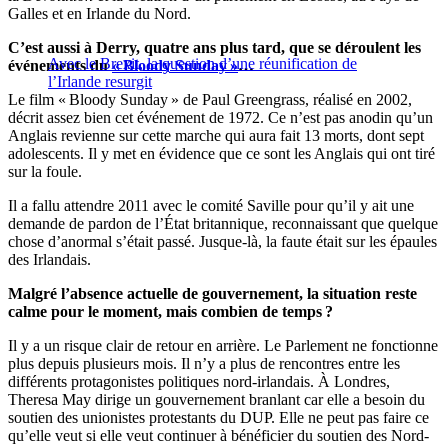
Galles et en Irlande du Nord.
C’est aussi à Derry, quatre ans plus tard, que se déroulent les
Avec le Brexit, la question d’une réunification de
événements du
« Bloody Sunday »
…
l’Irlande resurgit
Le film « Bloody Sunday » de Paul Greengrass, réalisé en 2002,
décrit assez bien cet événement de 1972. Ce n’est pas anodin qu’un
Anglais revienne sur cette marche qui aura fait 13 morts, dont sept
adolescents. Il y met en évidence que ce sont les Anglais qui ont tiré
sur la foule.
Il a fallu attendre 2011 avec le comité Saville pour qu’il y ait une
demande de pardon de l’État britannique, reconnaissant que quelque
chose d’anormal s’était passé. Jusque-là, la faute était sur les épaules
des Irlandais.
Malgré l’absence actuelle de gouvernement, la situation reste
calme pour le moment, mais combien de temps ?
Il y a un risque clair de retour en arrière. Le Parlement ne fonctionne
plus depuis plusieurs mois. Il n’y a plus de rencontres entre les
différents protagonistes politiques nord-irlandais. À Londres,
Theresa May dirige un gouvernement branlant car elle a besoin du
soutien des unionistes protestants du DUP. Elle ne peut pas faire ce
qu’elle veut si elle veut continuer à bénéficier du soutien des Nord-