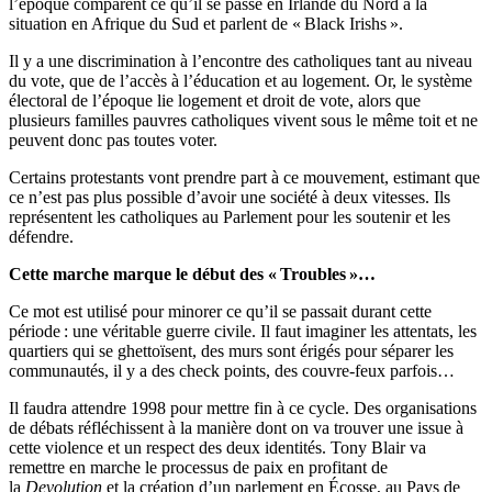
l’époque comparent ce qu’il se passe en Irlande du Nord à la
situation en Afrique du Sud et parlent de « Black Irishs ».
Il y a une discrimination à l’encontre des catholiques tant au niveau
du vote, que de l’accès à l’éducation et au logement. Or, le système
électoral de l’époque lie logement et droit de vote, alors que
plusieurs familles pauvres catholiques vivent sous le même toit et ne
peuvent donc pas toutes voter.
Certains protestants vont prendre part à ce mouvement, estimant que
ce n’est pas plus possible d’avoir une société à deux vitesses. Ils
représentent les catholiques au Parlement pour les soutenir et les
défendre.
Cette marche marque le début des « Troubles »…
Ce mot est utilisé pour minorer ce qu’il se passait durant cette
période : une véritable guerre civile. Il faut imaginer les attentats, les
quartiers qui se ghettoïsent, des murs sont érigés pour séparer les
communautés, il y a des check points, des couvre-feux parfois…
Il faudra attendre 1998 pour mettre fin à ce cycle. Des organisations
de débats réfléchissent à la manière dont on va trouver une issue à
cette violence et un respect des deux identités. Tony Blair va
remettre en marche le processus de paix en profitant de
la
Devolution
et la création d’un parlement en Écosse, au Pays de