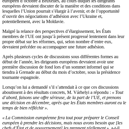
européen d’octobre à Bruxelles, au cours duquel les dirigeants
européens devraient discuter de la manière et des conditions dans
lesquelles l’Union pourrait s’élargir à l’avenir, et de l’opportunité
d’ouvrir des négociations d’adhésion avec l’Ukraine et,
potentiellement, avec la Moldavie.
Malgré la relance des perspectives d’élargissement, les États
membres de l’UE ont jusqu’à présent progressé lentement dans leur
propre débat sur les réformes, qui, selon nombre d’entre eux,
devraient précéder ou accompagner une future adhésion.
Après plusieurs cycles de discussions sous différentes formes au
début de l’année, les dirigeants européens devraient avoir une
première discussion de fond lors d’un sommet informel qui se
tiendra à Grenade au début du mois d’octobre, sous la présidence
tournante espagnole.
Lorsqu’on lui a demandé s’il s’attendait à ce que ces discussions
aboutissent à des résultats concrets, M. Várhelyi a répondu :
« Tout
d’abord, faisons une offre sérieuse, de la part de l’UE, et prenons
une décision en décembre, après que les États membres auront eu le
temps de bien réfléchir »
.
« La Commission européenne fera tout pour préparer le Conseil
européen à prendre les décisions, mais nous avons besoin que [les
chefs d’État et de gouvernement] les prennent réellement »
, a-t-il