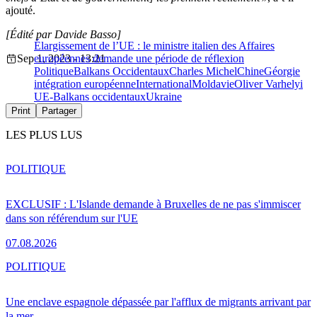
ajouté.
[Édité par Davide Basso]
Élargissement de l’UE : le ministre italien des Affaires
Sep 1, 2023 - 13:21
européennes demande une période de réflexion
Politique
Balkans Occidentaux
Charles Michel
Chine
Géorgie
intégration européenne
International
Moldavie
Oliver Varhelyi
UE-Balkans occidentaux
Ukraine
Print
Partager
LES PLUS LUS
POLITIQUE
EXCLUSIF : L'Islande demande à Bruxelles de ne pas s'immiscer
dans son référendum sur l'UE
07.08.2026
POLITIQUE
Une enclave espagnole dépassée par l'afflux de migrants arrivant par
la mer