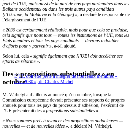
part de l’UE, mais aussi de la part de nos pays partenaires dans les
Balkans occidentaux ou dans les trois autres pays candidats
[l’Ukraine, la Moldavie et la Géorgie] »
, a déclaré le responsable de
l’élargissement de l’UE.
« 2030 est certainement réalisable, mais pour que cela se produise,
cela signifie que nous tous — toutes les institutions de l’UE, tous les
États membres et tous les pays candidats — devrons redoubler
d’efforts pour y parvenir »
, a-t-il ajouté.
Selon lui, cela
« signifie également que [l’UE] doit accélérer ses
efforts de réforme »
.
Des « propositions substantielles » en
L’UE doit être prête à intégrer de nouveaux membres «
octobre
d’ici 2030 », dit Charles Michel
M. Várhelyi a d’ailleurs annoncé qu’en octobre, lorsque la
Commission européenne devrait présenter ses rapports de progrès
annuels pour tous les pays du processus d’adhésion, l’exécutif de
l’UE présenterait des
« propositions substantielles »
.
« Nous sommes prêts à avancer des propositions audacieuses —
nouvelles — et de nouvelles idées »
, a déclaré M. Várhelyi.