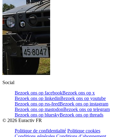
Social
Bezoek ons op facebook
Bezoek ons op x
Bezoek ons op linkedin
Bezoek ons op youtube
Bezoek ons op rss-feed
Bezoek ons op instagram
Bezoek ons op mastodon
Bezoek ons op telegram
Bezoek ons op bluesky
Bezoek ons op threads
©
2026
Euractiv FR
Politique de confidentialité
Politique cookies
Conditions générales
Conditions d’abonnement