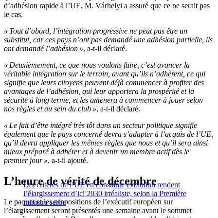
d’adhésion rapide à l’UE, M. Várhelyi a assuré que ce ne serait pas
le cas.
« Tout d’abord, l’intégration progressive ne peut pas être un
substitut, car ces pays n’ont pas demandé une adhésion partielle, ils
ont demandé l’adhésion »
, a-t-il déclaré.
« Deuxièmement, ce que nous voulons faire, c’est avancer la
véritable intégration sur le terrain, avant qu’ils n’adhèrent, ce qui
signifie que leurs citoyens peuvent déjà commencer à profiter des
avantages de l’adhésion, qui leur apportera la prospérité et la
sécurité à long terme, et les amènera à commencer à jouer selon
nos règles et au sein du club »
, a-t-il déclaré.
« Le fait d’être intégré très tôt dans un secteur politique signifie
également que le pays concerné devra s’adapter à l’acquis de l’UE,
qu’il devra appliquer les mêmes règles que nous et qu’il sera ainsi
mieux préparé à adhérer et à devenir un membre actif dès le
premier jour »
, a-t-il ajouté.
L’heure de vérité de décembre
Les critères de l’UE en constante évolution rendent
l’élargissement d’ici 2030 irréaliste, selon la Première
Le paquet et les propositions de l’exécutif européen sur
ministre serbe
l’élargissement seront présentés une semaine avant le sommet