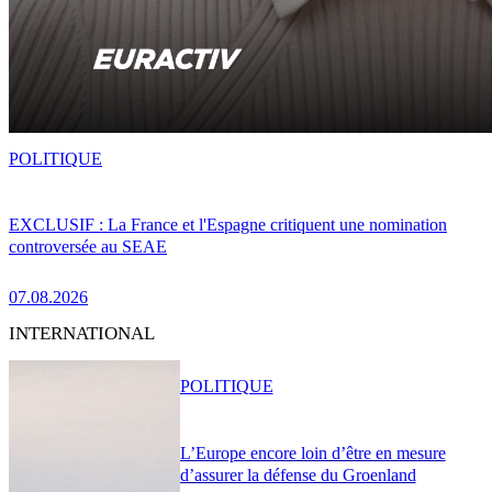
POLITIQUE
EXCLUSIF : La France et l'Espagne critiquent une nomination
controversée au SEAE
07.08.2026
INTERNATIONAL
POLITIQUE
L’Europe encore loin d’être en mesure
d’assurer la défense du Groenland