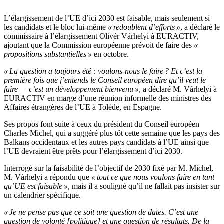
L’élargissement de l’UE d’ici 2030 est faisable, mais seulement si
les candidats et le bloc lui-même
« redoublent d’efforts »
, a déclaré le
commissaire à l’élargissement Olivér Várhelyi à EURACTIV,
ajoutant que la Commission européenne prévoit de faire des
«
propositions substantielles »
en octobre.
« La question a toujours été : voulons-nous le faire ? Et c’est la
première fois que j’entends le Conseil européen dire qu’il veut le
faire — c’est un développement bienvenu »
, a déclaré M. Várhelyi à
EURACTIV en marge d’une réunion informelle des ministres des
Affaires étrangères de l’UE à Tolède, en Espagne.
Ses propos font suite à ceux du président du Conseil européen
Charles Michel, qui a suggéré plus tôt cette semaine que les pays des
Balkans occidentaux et les autres pays candidats à l’UE ainsi que
l’UE devraient être prêts pour l’élargissement d’ici 2030.
Interrogé sur la faisabilité de l’objectif de 2030 fixé par M. Michel,
M. Várhelyi a répondu que
« tout ce que nous voulons faire en tant
qu’UE est faisable »
, mais il a souligné qu’il ne fallait pas insister sur
un calendrier spécifique.
« Je ne pense pas que ce soit une question de dates. C’est une
question de volonté [politique] et une question de résultats. De la