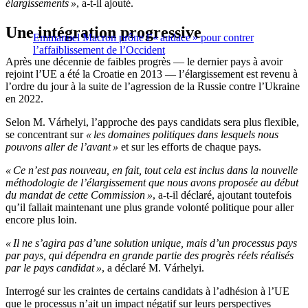
élargissements »
, a-t-il ajouté.
Une intégration progressive
Emmanuel Macron prône l’« audace » pour contrer
l’affaiblissement de l’Occident
Après une décennie de faibles progrès — le dernier pays à avoir
rejoint l’UE a été la Croatie en 2013 — l’élargissement est revenu à
l’ordre du jour à la suite de l’agression de la Russie contre l’Ukraine
en 2022.
Selon M. Várhelyi, l’approche des pays candidats sera plus flexible,
se concentrant sur
« les domaines politiques dans lesquels nous
pouvons aller de l’avant »
et sur les efforts de chaque pays.
« Ce n’est pas nouveau, en fait, tout cela est inclus dans la nouvelle
méthodologie de l’élargissement que nous avons proposée au début
du mandat de cette Commission »
, a-t-il déclaré, ajoutant toutefois
qu’il fallait maintenant une plus grande volonté politique pour aller
encore plus loin.
« Il ne s’agira pas d’une solution unique, mais d’un processus pays
par pays, qui dépendra en grande partie des progrès réels réalisés
par le pays candidat »
, a déclaré M. Várhelyi.
Interrogé sur les craintes de certains candidats à l’adhésion à l’UE
que le processus n’ait un impact négatif sur leurs perspectives