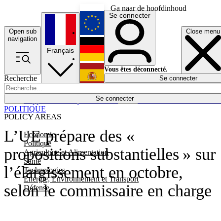
Ga naar de hoofdinhoud
Se connecter
Open sub
Close menu
English
navigation
Français
Deutsch
Vous êtes déconnecté.
Recherche
Se connecter
Español
Lumières éteintes
Se connecter
Rapporteur
Politique
Économie
Newsletters
Evénements
Em
POLITIQUE
POLICY AREAS
L’UE prépare des «
Economie
Politique
propositions substantielles » sur
Agriculture et Alimentation
Santé
l’élargissement en octobre,
Technologies
Energie, Environnement et Transport
selon le commissaire en charge
Défense