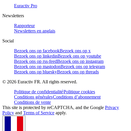
Euractiv Pro
Newsletters
Rapporteur
Newsletters en anglais
Social
Bezoek ons op facebook
Bezoek ons op x
Bezoek ons op linkedin
Bezoek ons op youtube
Bezoek ons op rss-feed
Bezoek ons op instagram
Bezoek ons op mastodon
Bezoek ons op telegram
Bezoek ons op bluesky
Bezoek ons op threads
©
2026
Euractiv FR. All rights reserved.
Politique de confidentialité
Politique cookies
Conditions générales
Conditions d’abonnement
Conditions de vente
This site is protected by reCAPTCHA, and the Google
Privacy
Policy
and
Terms of Service
apply.