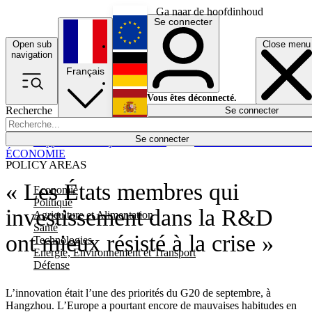
Ga naar de hoofdinhoud
Se connecter
Open sub
Close menu
English
navigation
Français
Deutsch
Vous êtes déconnecté.
Recherche
Se connecter
Español
Lumières éteintes
Se connecter
Rapporteur
Politique
Économie
Newsletters
Evénements
Em
ÉCONOMIE
POLICY AREAS
« Les États membres qui
Economie
Politique
investissement dans la R&D
Agriculture et Alimentation
Santé
ont mieux résisté à la crise »
Technologies
Energie, Environnement et Transport
Défense
L’innovation était l’une des priorités du G20 de septembre, à
Hangzhou. L’Europe a pourtant encore de mauvaises habitudes en