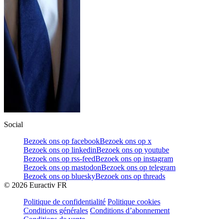
Social
Bezoek ons op facebook
Bezoek ons op x
Bezoek ons op linkedin
Bezoek ons op youtube
Bezoek ons op rss-feed
Bezoek ons op instagram
Bezoek ons op mastodon
Bezoek ons op telegram
Bezoek ons op bluesky
Bezoek ons op threads
©
2026
Euractiv FR
Politique de confidentialité
Politique cookies
Conditions générales
Conditions d’abonnement