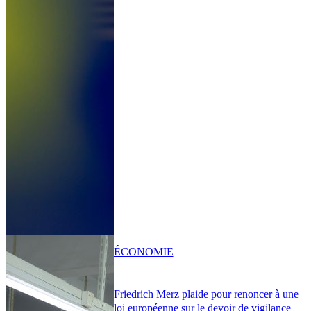
ÉCONOMIE
Friedrich Merz plaide pour renoncer à une
loi européenne sur le devoir de vigilance