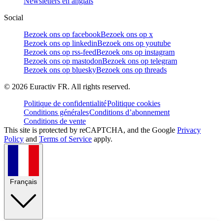
Newsletters en anglais
Social
Bezoek ons op facebook
Bezoek ons op x
Bezoek ons op linkedin
Bezoek ons op youtube
Bezoek ons op rss-feed
Bezoek ons op instagram
Bezoek ons op mastodon
Bezoek ons op telegram
Bezoek ons op bluesky
Bezoek ons op threads
©
2026
Euractiv FR. All rights reserved.
Politique de confidentialité
Politique cookies
Conditions générales
Conditions d’abonnement
Conditions de vente
This site is protected by reCAPTCHA, and the Google
Privacy
Policy
and
Terms of Service
apply.
Français