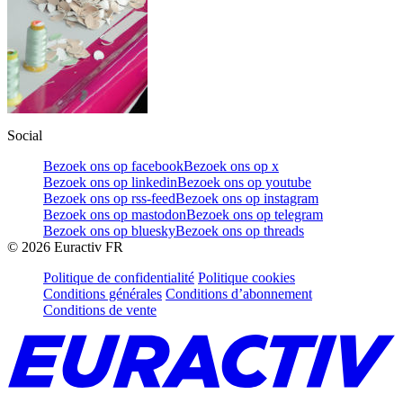
Social
Bezoek ons op facebook
Bezoek ons op x
Bezoek ons op linkedin
Bezoek ons op youtube
Bezoek ons op rss-feed
Bezoek ons op instagram
Bezoek ons op mastodon
Bezoek ons op telegram
Bezoek ons op bluesky
Bezoek ons op threads
©
2026
Euractiv FR
Politique de confidentialité
Politique cookies
Conditions générales
Conditions d’abonnement
Conditions de vente