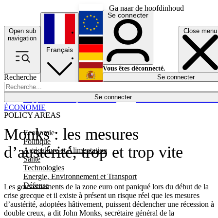
Ga naar de hoofdinhoud
Se connecter
Open sub
Close menu
English
navigation
Français
Deutsch
Vous êtes déconnecté.
Recherche
Se connecter
Español
Lumières éteintes
Se connecter
Rapporteur
Politique
Économie
Newsletters
Evénements
Em
ÉCONOMIE
POLICY AREAS
Monks : les mesures
Economie
Politique
d’austérité, trop et trop vite
Agriculture et Alimentation
Santé
Technologies
Energie, Environnement et Transport
Défense
Les gouvernements de la zone euro ont paniqué lors du début de la
crise grecque et il existe à présent un risque réel que les mesures
d’austérité, adoptées hâtivement, puissent déclencher une récession à
double creux, a dit John Monks, secrétaire général de la