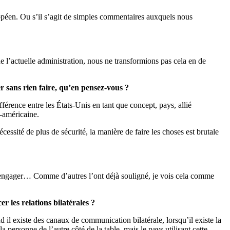
uropéen. Ou s’il s’agit de simples commentaires auxquels nous
 l’actuelle administration, nous ne transformions pas cela en de
 sans rien faire, qu’en pensez-vous ?
fférence entre les États-Unis en tant que concept, pays, allié
i-américaine.
ssité de plus de sécurité, la manière de faire les choses est brutale
s engager… Comme d’autres l’ont déjà souligné, je vois cela comme
 les relations bilatérales ?
l existe des canaux de communication bilatérale, lorsqu’il existe la
 personne de l’autre côté de la table, mais le pays utilisant cette