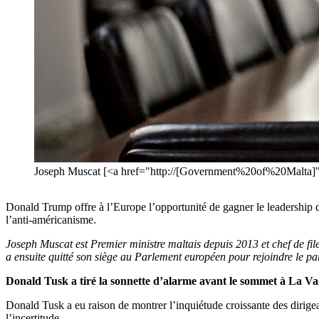
Joseph Muscat [<a href="http://[Government%20of%20Malta]"
Donald Trump offre à l’Europe l’opportunité de gagner le leadership do
l’anti-américanisme.
Joseph Muscat est Premier ministre maltais depuis 2013 et chef de file
a ensuite quitté son siège au Parlement européen pour rejoindre le par
Donald Tusk a tiré la sonnette d’alarme avant le sommet à La Val
Donald Tusk a eu raison de montrer l’inquiétude croissante des dirige
l’incertitude.