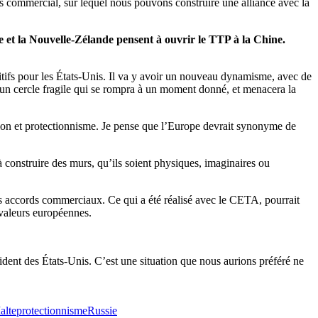
s commercial, sur lequel nous pouvons construire une alliance avec la
 et la Nouvelle-Zélande pensent à ouvrir le TTP à la Chine.
itifs pour les États-Unis. Il va y avoir un nouveau dynamisme, avec de
un cercle fragile qui se rompra à un moment donné, et menacera la
ction et protectionnisme. Je pense que l’Europe devrait synonyme de
à construire des murs, qu’ils soient physiques, imaginaires ou
s accords commerciaux. Ce qui a été réalisé avec le CETA, pourrait
 valeurs européennes.
ident des États-Unis. C’est une situation que nous aurions préféré ne
alte
protectionnisme
Russie