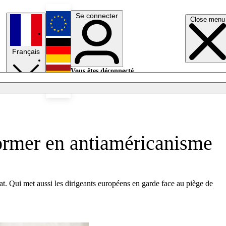
Se connecter
Close menu
English
Français
Deutsch
Vous êtes déconnecté.
Se connecter
Español
Lumières éteintes
former en antiaméricanisme
at. Qui met aussi les dirigeants européens en garde face au piège de