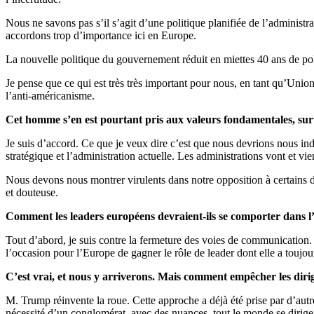
Nous ne savons pas s’il s’agit d’une politique planifiée de l’administr
accordons trop d’importance ici en Europe.
La nouvelle politique du gouvernement réduit en miettes 40 ans de po
Je pense que ce qui est très très important pour nous, en tant qu’Uni
l’anti-américanisme.
Cet homme s’en est pourtant pris aux valeurs fondamentales, surt
Je suis d’accord. Ce que je veux dire c’est que nous devrions nous indig
stratégique et l’administration actuelle. Les administrations vont et v
Nous devons nous montrer virulents dans notre opposition à certains de
et douteuse.
Comment les leaders européens devraient-ils se comporter dans 
Tout d’abord, je suis contre la fermeture des voies de communication
l’occasion pour l’Europe de gagner le rôle de leader dont elle a toujou
C’est vrai, et nous y arriverons. Mais comment empêcher les dirig
M. Trump réinvente la roue. Cette approche a déjà été prise par d’aut
nécessité d’un conglomérat, avec des nuances, tout le monde se dirige da