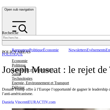
Open sub navigation
Recherche
Rapporteur
Politique
Économie
Newsletters
Evénements
Em
POLICY AREAS
POLITIQUE
Economie
Politique
Joseph Muscat : le rejet d
Agriculture et Alimentation
Santé
Technologies
Energie, Environnement et Transport
Défense
Donald Trump offre à l’Europe l’opportunité de gagner le leadership do
l’anti-américanisme.
Daniela Vincenti
EURACTIV.com