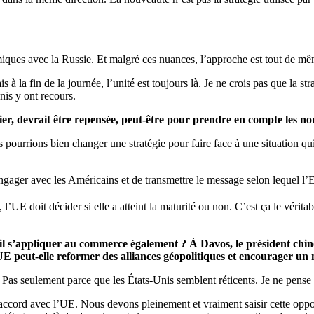
ques avec la Russie. Et malgré ces nuances, l’approche est tout de mêm
 la fin de la journée, l’unité est toujours là. Je ne crois pas que la str
nis y ont recours.
ier, devrait être repensée, peut-être pour prendre en compte les no
s pourrions bien changer une stratégie pour faire face à une situation qu
engager avec les Américains et de transmettre le message selon lequel l’
 l’UE doit décider si elle a atteint la maturité ou non. C’est ça le vérit
-il s’appliquer au commerce également ? À Davos, le président chino
’UE peut-elle reformer des alliances géopolitiques et encourager un
e. Pas seulement parce que les États-Unis semblent réticents. Je ne pense
 accord avec l’UE. Nous devons pleinement et vraiment saisir cette oppor