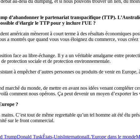
 débat au-delà du dumping, et si nous pouvons trouver un lien, du moin
rump d’abandonner le partenariat transpacifique (TTP). L’Australie
possible d’élargir le TTP pour y inclure l’UE ?
sident américain mèneront à court terme à des résultats économiques pos
 nous a montrés que quand vous vous éloignez du commerce, vous créez 
position face au libre-échange. Il y a un véritable amalgame entre prote
 de protection sociale et de protection environnementale.
onsistant à empêcher d’autres personnes ou produits de venir en Europe, 
and marché du monde, de mettre en avant nos idées venant compléter ce
: voilà comment nous opérons. Ça peut devenir un moyen d’exporter les
Europe ?
s mains. C’est tout de même regrettable qu’un tel homme ait été élu prés
nité sur le front commercial.
d Trump
Donald Tusk
États-Unis
International
L'Europe dans le monde
M