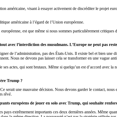
ation américaine, visant à essayer activement de discréditer le projet e
litique américaine à l’égard de l’Union européenne.
on européenne, est que même si nous sommes particulièrement critiques de
out avec l’interdiction des musulmans. L’Europe ne peut pas rester
ner de l’administration, pas des États-Unis. Il existe bel et bien une di
iennent. Nous ne devons pas laisser cela se transformer en une vague ant
 ses actes, qui sont brutaux. Même si quelqu’un est d’accord avec la néce
l’ère Trump ?
. Ce serait une mauvaise décision. Nous devons garder le contact, nou
rs rêvé.
eants européens de jouer en solo avec Trump, qui souhaite renforcer
res pays extrêmement importants ces deux dernières années. Même quand i
ns la même direction. La nouveauté n’est pas la stratégie utilisée par la