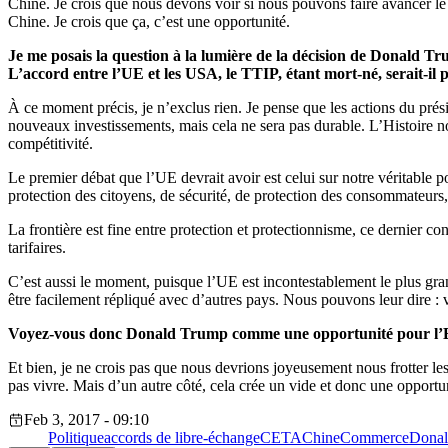
Chine. Je crois que nous devons voir si nous pouvons faire avancer le
Chine. Je crois que ça, c’est une opportunité.
Je me posais la question à la lumière de la décision de Donald T
L’accord entre l’UE et les USA, le TTIP, étant mort-né, serait-il 
À ce moment précis, je n’exclus rien. Je pense que les actions du pré
nouveaux investissements, mais cela ne sera pas durable. L’Histoire
compétitivité.
Le premier débat que l’UE devrait avoir est celui sur notre véritable 
protection des citoyens, de sécurité, de protection des consommateurs,
La frontière est fine entre protection et protectionnisme, ce dernier c
tarifaires.
C’est aussi le moment, puisque l’UE est incontestablement le plus gr
être facilement répliqué avec d’autres pays. Nous pouvons leur dire 
Voyez-vous donc Donald Trump comme une opportunité pour l’
Et bien, je ne crois pas que nous devrions joyeusement nous frotter le
pas vivre. Mais d’un autre côté, cela crée un vide et donc une opportu
Feb 3, 2017 - 09:10
Politique
accords de libre-échange
CETA
Chine
Commerce
Donal