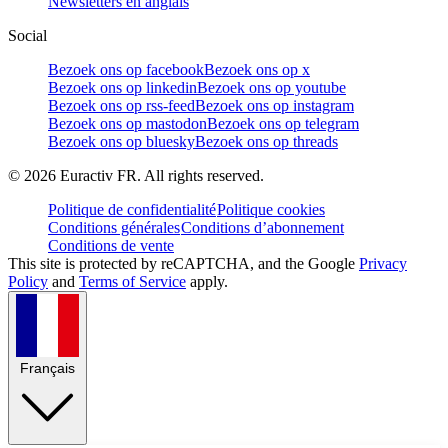
Newsletters en anglais
Social
Bezoek ons op facebook
Bezoek ons op x
Bezoek ons op linkedin
Bezoek ons op youtube
Bezoek ons op rss-feed
Bezoek ons op instagram
Bezoek ons op mastodon
Bezoek ons op telegram
Bezoek ons op bluesky
Bezoek ons op threads
©
2026
Euractiv FR. All rights reserved.
Politique de confidentialité
Politique cookies
Conditions générales
Conditions d’abonnement
Conditions de vente
This site is protected by reCAPTCHA, and the Google
Privacy
Policy
and
Terms of Service
apply.
Français