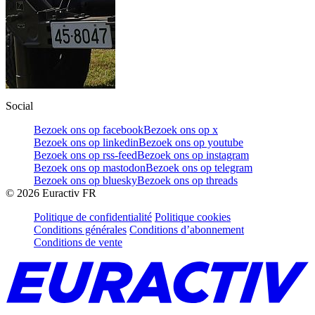
Social
Bezoek ons op facebook
Bezoek ons op x
Bezoek ons op linkedin
Bezoek ons op youtube
Bezoek ons op rss-feed
Bezoek ons op instagram
Bezoek ons op mastodon
Bezoek ons op telegram
Bezoek ons op bluesky
Bezoek ons op threads
©
2026
Euractiv FR
Politique de confidentialité
Politique cookies
Conditions générales
Conditions d’abonnement
Conditions de vente