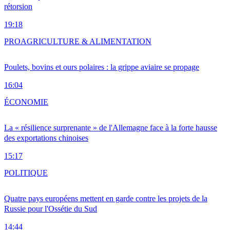
rétorsion
19:18
PRO
AGRICULTURE & ALIMENTATION
Poulets, bovins et ours polaires : la grippe aviaire se propage
16:04
ÉCONOMIE
La « résilience surprenante » de l'Allemagne face à la forte hausse
des exportations chinoises
15:17
POLITIQUE
Quatre pays européens mettent en garde contre les projets de la
Russie pour l'Ossétie du Sud
14:44