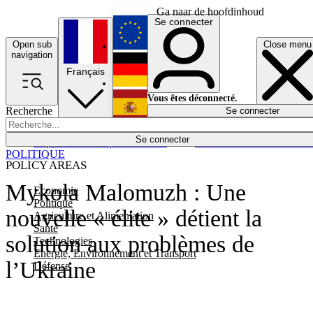
Ga naar de hoofdinhoud
Se connecter
Open sub
Close menu
English
navigation
Français
Deutsch
Vous êtes déconnecté.
Recherche
Se connecter
Español
Lumières éteintes
Se connecter
Rapporteur
Politique
Économie
Newsletters
Evénements
Em
POLITIQUE
POLICY AREAS
Mykola Malomuzh : Une
Economie
Politique
nouvelle « élite » détient la
Agriculture et Alimentation
Santé
solution aux problèmes de
Technologies
Energie, Environnement et Transport
l’Ukraine
Défense