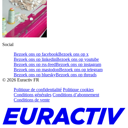
Social
Bezoek ons op facebook
Bezoek ons op x
Bezoek ons op linkedin
Bezoek ons op youtube
Bezoek ons op rss-feed
Bezoek ons op instagram
Bezoek ons op mastodon
Bezoek ons op telegram
Bezoek ons op bluesky
Bezoek ons op threads
©
2026
Euractiv FR
Politique de confidentialité
Politique cookies
Conditions générales
Conditions d’abonnement
Conditions de vente