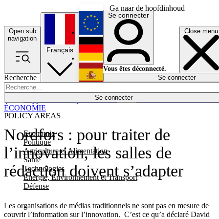
Ga naar de hoofdinhoud
Se connecter
Open sub
Close menu
English
navigation
Français
Deutsch
Vous êtes déconnecté.
Recherche
Se connecter
Español
Lumières éteintes
Se connecter
Rapporteur
Politique
Économie
Newsletters
Evénements
Em
ÉCONOMIE
POLICY AREAS
Nordfors : pour traiter de
Economie
Politique
l’innovation, les salles de
Agriculture et Alimentation
Santé
rédaction doivent s’adapter
Technologies
Energie, Environnement et Transport
Défense
Les organisations de médias traditionnels ne sont pas en mesure de
couvrir l’information sur l’innovation. C’est ce qu’a déclaré David