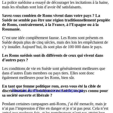
La police suédoise a essayé de décourager les incitations à la haine,
mais les résultats sont loin d’avoir été satisfaisants.
Savez-vous combien de Roms vivent dans votre pays ? La
Suède ne semble pas être une région traditionnellement peuplée
de Roms, contrairement, à la France, à l’Espagne ou à la
Roumanie.
C’est une idée complètement fausse. Les Roms sont présents en
Suède depuis plus de cinq siècles, mais des lois les empêchaient de
s’y installer. Aujourd’hui, ils sont plus de 100 000 dans le pays.
Les Roms suédois sont-ils différents de ceux qui vivent dans
d’autres pays ?
Les conditions de vie en Suède sont généralement meilleures que
dans d’autres États membres ou pays tiers. Elles sont donc
également meilleures pour les Roms, bien sûr.
En tant que femme politique rom, avez-vous été la cible de
Nous, les Roms: ce que nous ne sommes pas
discrimination ou d’intolérance en Suède, un pays connu pour
sa société ouverte et libérale ?
Pendant certaines campagnes anti-Roms, j’ai été menacée, mais je
n’ai pas l’impression d’être en danger et je n’ai pas peur. Cela n’est
arrivé que quelques fois, et les perpétrateurs n’ont pas atteint leur