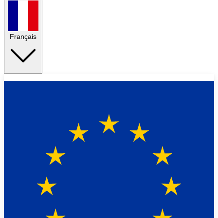
Français