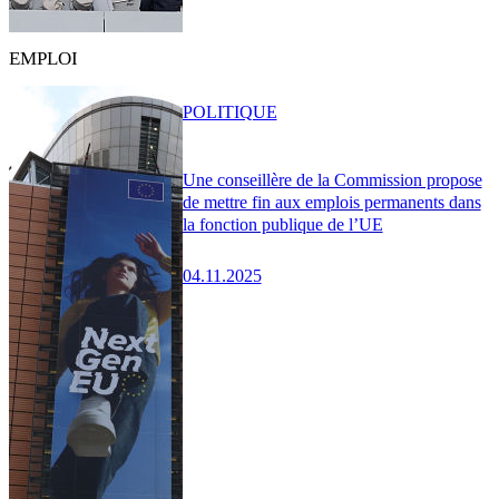
EMPLOI
POLITIQUE
Une conseillère de la Commission propose
de mettre fin aux emplois permanents dans
la fonction publique de l’UE
04.11.2025