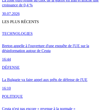
La zone euro résiste au choc de la guerre en Iran et affiche une
croissance de 0,4 %
30.07.2026
LES PLUS RÉCENTS
TECHNOLOGIES
Breton appelle à l'ouverture d'une enquête de l'UE sur la
désinformation autour de Ceuta
16:44
DÉFENSE
La Bulgarie va faire appel aux prêts de défense de l'UE
16:10
POLITIQUE
Ceuta n'est pas encore « revenue à la normale »