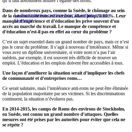
qu’il faut absolument assurer l’égalité des droits.
Dans de nombreux pays, comme la Suède, le chômage au sein
La discrimination continue pour les enfants roms en
de la communauté rom est extrême, allant jusqu’à 80 %. Leur
Slovaquie
manque d’expérience et d’éducation les prive souvent d’un
accès au marché du travail. Le manque de compétence et
d’éducation n’est-il pas en effet au cœur du problème ?
C’est un sujet essentiel dans un grand nombre de pays, mais ce n’est
pas le cœur du problème. Il s’agit à nouveau d’intolérance. Même si
vous avez un diplôme universitaire, si votre nom n’a pas l’air
suédois, par exemple, il est souvent très difficile de trouver un
emploi. L’éducation et les emplois doivent être accessibles à tous.
Une façon d’améliorer la situation serait d’impliquer les chefs
de communauté et d’entreprises roms…
Ce serait salutaire, mais l’intolérance anti-roms ne peut être éliminée
de la population majoritaire par ses victimes. Si les discriminations
continuent, la situation n’évoluera pas.
En 2014-2015, les camps de Roms des environs de Stockholm,
en Suède, ont connu un grand nombre d’attaques. Quelles
mesures ont été prises par les autorités pour éviter que cela ne
se répète ?