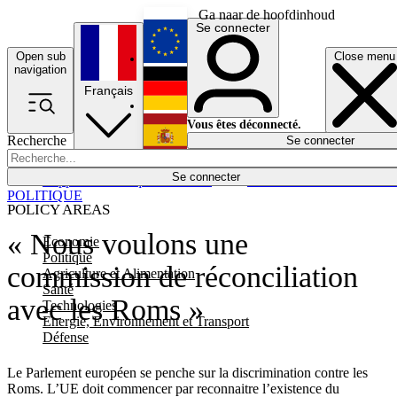
Ga naar de hoofdinhoud
Se connecter
Open sub
Close menu
English
navigation
Français
Deutsch
Vous êtes déconnecté.
Recherche
Se connecter
Español
Lumières éteintes
Se connecter
Rapporteur
Politique
Économie
Newsletters
Evénements
Em
POLITIQUE
POLICY AREAS
« Nous voulons une
Economie
Politique
commission de réconciliation
Agriculture et Alimentation
Santé
avec les Roms »
Technologies
Energie, Environnement et Transport
Défense
Le Parlement européen se penche sur la discrimination contre les
Roms. L’UE doit commencer par reconnaitre l’existence du