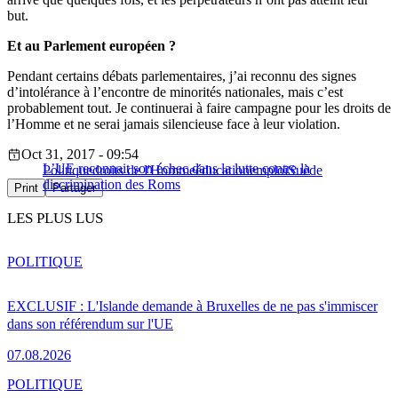
but.
Et au Parlement européen ?
Pendant certains débats parlementaires, j’ai reconnu des signes
d’intolérance à l’encontre de minorités nationales, mais c’est
probablement tout. Je continuerai à faire campagne pour les droits de
l’Homme et ne serai jamais silencieuse face à leur violation.
Oct 31, 2017 - 09:54
L’UE reconnait son échec dans la lutte contre la
Politique
droits de l'Homme
éducation
emploi
Suède
discrimination des Roms
Print
Partager
LES PLUS LUS
POLITIQUE
EXCLUSIF : L'Islande demande à Bruxelles de ne pas s'immiscer
dans son référendum sur l'UE
07.08.2026
POLITIQUE