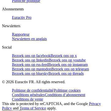
Publicité politique
Abonnements
Euractiv Pro
Newsletters
Rapporteur
Newsletters en anglais
Social
Bezoek ons op facebook
Bezoek ons op x
Bezoek ons op linkedin
Bezoek ons op youtube
Bezoek ons op rss-feed
Bezoek ons op instagram
Bezoek ons op mastodon
Bezoek ons op telegram
Bezoek ons op bluesky
Bezoek ons op threads
©
2026
Euractiv FR. All rights reserved.
Politique de confidentialité
Politique cookies
Conditions générales
Conditions d’abonnement
Conditions de vente
This site is protected by reCAPTCHA, and the Google
Privacy
Policy
and
Terms of Service
apply.