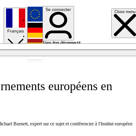
Se connecter
Close menu
English
Français
Deutsch
Vous êtes déconnecté.
Se connecter
Español
Lumières éteintes
vernements européens en
chael Burnett, expert sur ce sujet et conférencier à l'Institut européen