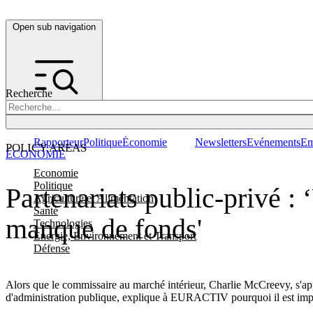
Open sub navigation
Recherche
Rapporteur
Politique
Économie
Newsletters
Evénements
Em
POLICY AREAS
ÉCONOMIE
Economie
Politique
Partenariats public-privé 
Agriculture et Alimentation
Santé
manque de fonds'
Technologies
Energie, Environnement et Transport
Défense
Alors que le commissaire au marché intérieur, Charlie McCreevy, s'apprê
d'administration publique, explique à EURACTIV pourquoi il est imp