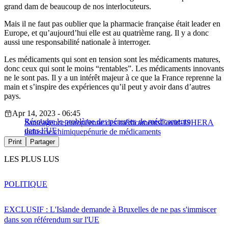
grand dam de beaucoup de nos interlocuteurs.
Mais il ne faut pas oublier que la pharmacie française était leader en
Europe, et qu’aujourd’hui elle est au quatrième rang. Il y a donc
aussi une responsabilité nationale à interroger.
Les médicaments qui sont en tension sont les médicaments matures,
donc ceux qui sont le moins “rentables”. Les médicaments innovants
ne le sont pas. Il y a un intérêt majeur à ce que la France reprenne la
main et s’inspire des expériences qu’il peut y avoir dans d’autres
pays.
Apr 14, 2023 - 06:45
Résoudre le problème des pénuries de médicaments
Santé
agence européenne des médicaments
Covid-19
HERA
dans l’UE
industrie chimique
pénurie de médicaments
Print
Partager
LES PLUS LUS
POLITIQUE
EXCLUSIF : L'Islande demande à Bruxelles de ne pas s'immiscer
dans son référendum sur l'UE