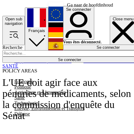
Ga naar de hoofdinhoud
Se connecter
Open sub
Close menu
English
navigation
Français
Deutsch
Vous êtes déconnecté.
Recherche
Se connecter
Español
Lumières éteintes
Se connecter
Rapporteur
Politique
Économie
Newsletters
Evénements
Em
SANTÉ
POLICY AREAS
L'UE doit agir face aux
Economie
Politique
pénuries de médicaments, selon
Agriculture et Alimentation
Santé
la commission d'enquête du
Technologies
Energie, Environnement et Transport
Sénat
Défense