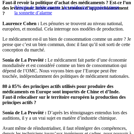
Faut-il revoir la politique d’achat des médicaments ? Est-ce l’un
Pénurie de médicaments : les médecins européens tirent
des leviers pour lutter contre les tensions d’approvisionnement
la sonnette d’alarme
?
Laurence Cohen :
Les pénuries se trouvent au niveau national,
européen, et mondial. Cela interroge nos modèles de production.
Le médicament est-il un bien de consommation comme un autre ? Je
pense que c’est un bien commun, donc il faut qu’il soit sorti de cette
conception du marché.
Sonia de La Provôté :
Le médicament fait partie d’une économie
mondialisée et est considéré comme un bien de consommation qui
dépend de l’OMC. Nous voyons bien que l’Europe peut être
touchée, indépendamment des politiques de médicament nationales.
80 à 85% des principes actifs utilisés pour produire des
médicaments en Europe sont importés de Chine et d’Inde.
Faut-il relocaliser sur le territoire européen la production des
principes actifs ?
Sonia de La Provôté :
D’après les témoignages entendus lors des
auditions, il y a un vrai sujet en matière d’industrie chimique.
Avant même de réindustrialiser, il faut réintégrer des compétences,
depuis les techniciens jusqu’aux ingénieurs et cadres, pour pouvoir à