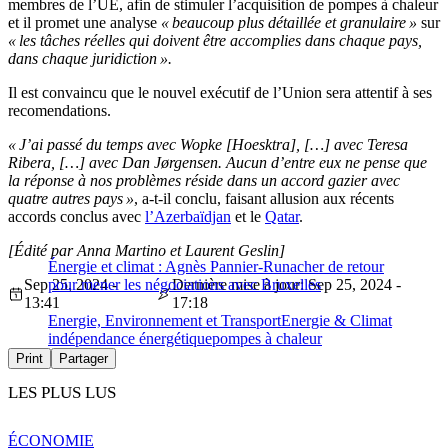
membres de l’UE, afin de stimuler l’acquisition de pompes à chaleur
et il promet une analyse
« beaucoup plus détaillée et granulaire »
sur
« les tâches réelles qui doivent être accomplies dans chaque pays,
dans chaque juridiction ».
Il est convaincu que le nouvel exécutif de l’Union sera attentif à ses
recomendations.
« J’ai passé du temps avec Wopke [Hoesktra], […] avec Teresa
Ribera, […] avec Dan Jørgensen. Aucun d’entre eux ne pense que
la réponse à nos problèmes réside dans un accord gazier avec
quatre autres pays »
, a-t-il conclu, faisant allusion aux récents
accords conclus avec
l’Azerbaïdjan
et le
Qatar
.
[Édité par Anna Martino et Laurent Geslin]
Énergie et climat : Agnès Pannier-Runacher de retour
Sep 25, 2024 -
pour mener les négociations avec Bruxelles
Dernière mise à jour: Sep 25, 2024 -
13:41
17:18
Energie, Environnement et Transport
Energie & Climat
indépendance énergétique
pompes à chaleur
Print
Partager
LES PLUS LUS
ÉCONOMIE