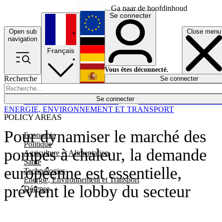
Ga naar de hoofdinhoud
Se connecter
Open sub
Close menu
English
navigation
Français
Deutsch
Vous êtes déconnecté.
Recherche
Se connecter
Español
Lumières éteintes
Se connecter
Rapporteur
Politique
Économie
Newsletters
Evénements
Em
ENERGIE, ENVIRONNEMENT ET TRANSPORT
POLICY AREAS
Pour dynamiser le marché des
Economie
Politique
pompes à chaleur, la demande
Agriculture et Alimentation
Santé
européenne est essentielle,
Technologies
Energie, Environnement et Transport
prévient le lobby du secteur
Défense