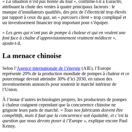
«
La situation n’est pas bonne du tout
», confirme-t-il à Euractiv,
attribuant la chute des ventes à quatre principaux facteurs : le
manque d’installateurs qualifiés, des prix de l’électricité trop élevés
par rapport à ceux du gaz, un «
parcours client
» trop compliqué et
un investissement financier trop important pour s’équiper.
«
Les gens qui n’ont pas de pompe à chaleur et qui en veulent une
font face à chaîne d’approvisionnement vraiment médiocre
»,
ajoute-t-il.
La menace chinoise
Selon l’
Agence internationale de l’énergie
(AIE), l’Europe
représente 20% de la production mondiale de pompes à chaleur et ce
pourcentage devrait atteindre 30% d’ici 2030, en raison des
investissements annoncés pour soutenir le marché intérieur de
l’Union.
À l’instar d’autres technologies propres, les producteurs de pompes
à chaleur craignent cependant que la concurrence chinoise ne
grignote leurs parts de marché. «
Tous nos fabricants doivent être
compétitifs, mais il faut que la concurrence soit équitable, et c’est la
question que nous devons poser à l’Europe »
, explique encore Paul
Kenny.