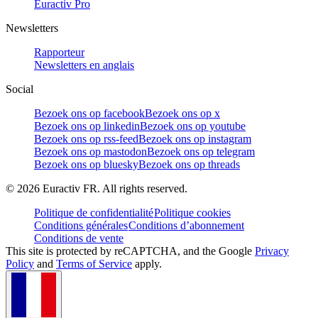
Euractiv Pro
Newsletters
Rapporteur
Newsletters en anglais
Social
Bezoek ons op facebook
Bezoek ons op x
Bezoek ons op linkedin
Bezoek ons op youtube
Bezoek ons op rss-feed
Bezoek ons op instagram
Bezoek ons op mastodon
Bezoek ons op telegram
Bezoek ons op bluesky
Bezoek ons op threads
©
2026
Euractiv FR. All rights reserved.
Politique de confidentialité
Politique cookies
Conditions générales
Conditions d’abonnement
Conditions de vente
This site is protected by reCAPTCHA, and the Google
Privacy
Policy
and
Terms of Service
apply.