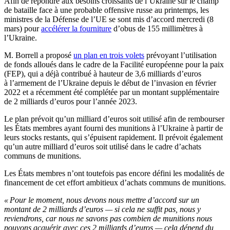
Afin de répondre aux besoins croissants de l’Ukraine sur le champ
de bataille face à une probable offensive russe au printemps, les
ministres de la Défense de l’UE se sont mis d’accord mercredi (8
mars) pour
accélérer la fourniture
d’obus de 155 millimètres à
l’Ukraine.
M. Borrell a proposé
un plan en trois volets
prévoyant l’utilisation
de fonds alloués dans le cadre de la Facilité européenne pour la paix
(FEP), qui a déjà
contribué à hauteur de
3,6 milliards
d’
euros
à
l’
armement de l
’
Ukraine depuis le début de
l’
invasion en février
2022
et a récemment été complétée par un montant supplémentaire
de 2 milliards d’euros pour l’année 2023.
Le plan prévoit qu’un milliard d’euros soit utilisé afin de rembourser
les États membres ayant fourni des munitions à l’Ukraine à partir de
leurs stocks restants, qui s’épuisent rapidement. Il prévoit également
qu’un autre milliard d’euros soit utilisé dans le cadre d’achats
communs de munitions.
Les États membres n’ont toutefois pas encore défini les modalités de
financement de cet effort ambitieux d’achats communs de munitions.
« Pour le moment, nous devons nous mettre d’accord sur un
montant de 2 milliards d’euros — si cela ne suffit pas, nous y
reviendrons, car nous ne savons pas combien de munitions nous
pouvons acquérir avec ces 2 milliards d’euros — cela dépend du