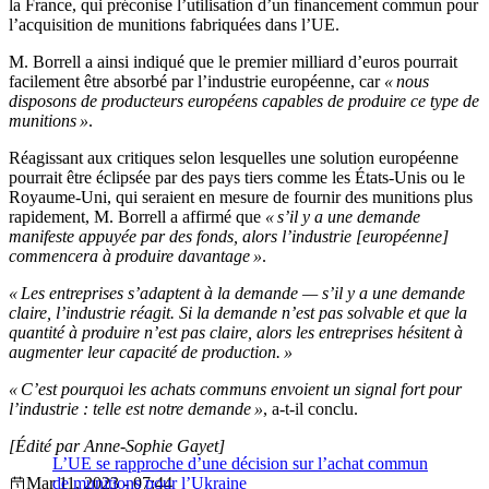
la France, qui préconise l’utilisation d’un financement commun pour
l’acquisition de munitions fabriquées dans l’UE.
M. Borrell a ainsi indiqué que le premier milliard d’euros pourrait
facilement être absorbé par l’industrie européenne, car
« nous
disposons de producteurs européens capables de produire ce type de
munitions »
.
Réagissant aux critiques selon lesquelles une solution européenne
pourrait être éclipsée par des pays tiers comme les États-Unis ou le
Royaume-Uni, qui seraient en mesure de fournir des munitions plus
rapidement, M. Borrell a affirmé que
« s’il y a une demande
manifeste appuyée par des fonds, alors l’industrie [européenne]
commencera à produire davantage »
.
« Les entreprises s’adaptent à la demande — s’il y a une demande
claire, l’industrie réagit. Si la demande n’est pas solvable et que la
quantité à produire n’est pas claire, alors les entreprises hésitent à
augmenter leur capacité de production. »
« C’est pourquoi les achats communs envoient un signal fort pour
l’industrie : telle est notre demande »
, a-t-il conclu.
[Édité par Anne-Sophie Gayet]
L’UE se rapproche d’une décision sur l’achat commun
Mar 11, 2023 - 07:44
de munitions pour l’Ukraine