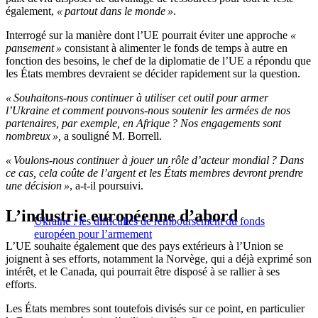
également,
« partout dans le monde »
.
Interrogé sur la manière dont l’UE pourrait éviter une approche
«
pansement »
consistant à alimenter le fonds de temps à autre en
fonction des besoins, le chef de la diplomatie de l’UE a répondu que
les États membres devraient se décider rapidement sur la question.
« Souhaitons-nous continuer à utiliser cet outil pour armer
l’Ukraine et comment pouvons-nous soutenir les armées de nos
partenaires, par exemple, en Afrique ? Nos engagements sont
nombreux »,
a souligné M. Borrell.
« Voulons-nous continuer à jouer un rôle d’acteur mondial ? Dans
ce cas, cela coûte de l’argent et les États membres devront prendre
une décision »
, a-t-il poursuivi.
L’industrie européenne d’abord
Ukraine : les difficultés de remboursement du fonds
européen pour l’armement
L’UE souhaite également que des pays extérieurs à l’Union se
joignent à ses efforts, notamment la Norvège, qui a déjà exprimé son
intérêt, et le Canada, qui pourrait être disposé à se rallier à ses
efforts.
Les États membres sont toutefois divisés sur ce point, en particulier