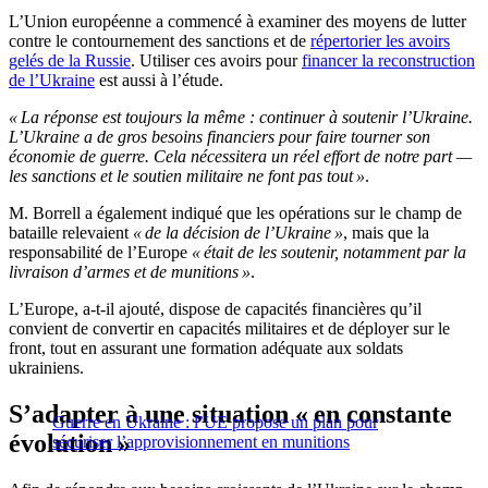
L’Union européenne a commencé à examiner des moyens de lutter
contre le contournement des sanctions et de
répertorier les avoirs
gelés de la Russie
. Utiliser ces avoirs pour
financer la reconstruction
de l’Ukraine
est aussi à l’étude.
« La réponse est toujours la même : continuer à soutenir l’Ukraine.
L’Ukraine a de gros besoins financiers pour faire tourner son
économie de guerre. Cela nécessitera un réel effort de notre part —
les sanctions et le soutien militaire ne font pas tout »
.
M. Borrell a également indiqué que les opérations sur le champ de
bataille relevaient
« de la décision de l’Ukraine »
, mais que la
responsabilité de l’Europe
« était de les soutenir, notamment par la
livraison d’armes et de munitions »
.
L’Europe, a-t-il ajouté, dispose de capacités financières qu’il
convient de convertir en capacités militaires et de déployer sur le
front, tout en assurant une formation adéquate aux soldats
ukrainiens.
S’adapter à une situation « en constante
Guerre en Ukraine : l’UE propose un plan pour
évolution »
sécuriser l’approvisionnement en munitions