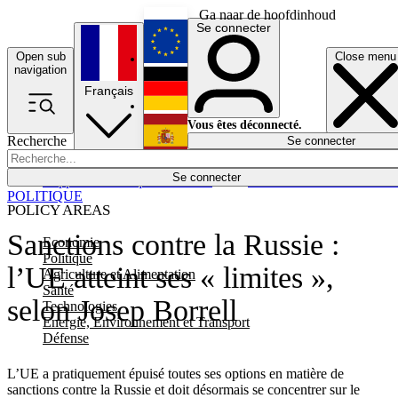
Ga naar de hoofdinhoud
Se connecter
Open sub
Close menu
English
navigation
Français
Deutsch
Vous êtes déconnecté.
Recherche
Se connecter
Español
Lumières éteintes
Se connecter
Rapporteur
Politique
Économie
Newsletters
Evénements
Em
POLITIQUE
POLICY AREAS
Sanctions contre la Russie :
Economie
Politique
l’UE atteint ses « limites »,
Agriculture et Alimentation
Santé
selon Josep Borrell
Technologies
Energie, Environnement et Transport
Défense
L’UE a pratiquement épuisé toutes ses options en matière de
sanctions contre la Russie et doit désormais se concentrer sur le