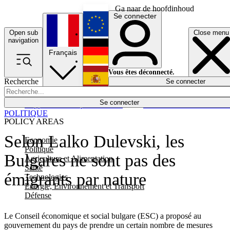
Ga naar de hoofdinhoud
Se connecter
Open sub
Close menu
English
navigation
Français
Deutsch
Vous êtes déconnecté.
Recherche
Se connecter
Español
Lumières éteintes
Se connecter
Rapporteur
Politique
Économie
Newsletters
Evénements
Em
POLITIQUE
POLICY AREAS
Selon Lalko Dulevski, les
Economie
Politique
Bulgares ne sont pas des
Agriculture et Alimentation
Santé
émigrants par nature
Technologies
Energie, Environnement et Transport
Défense
Le Conseil économique et social bulgare (ESC) a proposé au
gouvernement du pays de prendre un certain nombre de mesures