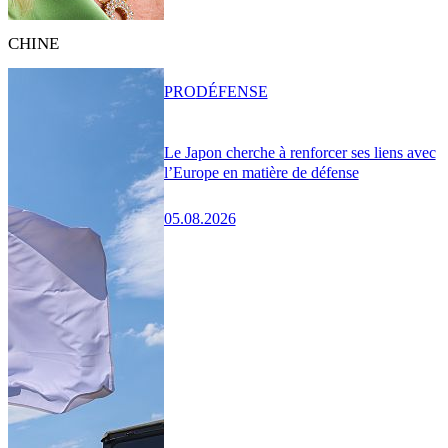
CHINE
PRO
DÉFENSE
Le Japon cherche à renforcer ses liens avec
l’Europe en matière de défense
05.08.2026