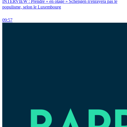
INTERVIEW : Prendre « en otage » Schengen n'enrayera pas le
populisme, selon le Luxembourg
09:57