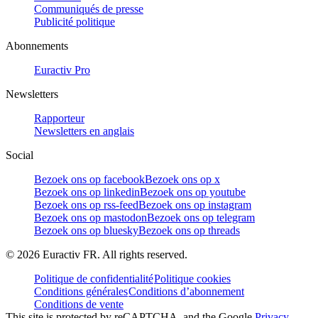
Communiqués de presse
Publicité politique
Abonnements
Euractiv Pro
Newsletters
Rapporteur
Newsletters en anglais
Social
Bezoek ons op facebook
Bezoek ons op x
Bezoek ons op linkedin
Bezoek ons op youtube
Bezoek ons op rss-feed
Bezoek ons op instagram
Bezoek ons op mastodon
Bezoek ons op telegram
Bezoek ons op bluesky
Bezoek ons op threads
©
2026
Euractiv FR. All rights reserved.
Politique de confidentialité
Politique cookies
Conditions générales
Conditions d’abonnement
Conditions de vente
This site is protected by reCAPTCHA, and the Google
Privacy