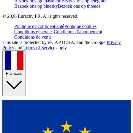
Bezoek ons op mastodon
Bezoek ons op telegram
Bezoek ons op bluesky
Bezoek ons op threads
©
2026
Euractiv FR. All rights reserved.
Politique de confidentialité
Politique cookies
Conditions générales
Conditions d’abonnement
Conditions de vente
This site is protected by reCAPTCHA, and the Google
Privacy
Policy
and
Terms of Service
apply.
Français