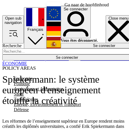
Ga naar de hoofdinhoud
Se connecter
Open sub
Close menu
English
navigation
Français
Deutsch
Vous êtes déconnecté.
Recherche
Se connecter
Español
Lumières éteintes
Se connecter
Rapporteur
Politique
Économie
Newsletters
Evénements
Em
ÉCONOMIE
POLICY AREAS
Spiekermann: le système
Economie
Politique
européen d'enseignement
Agriculture et Alimentation
Santé
étouffe la créativité
Technologies
Energie, Environnement et Transport
Défense
Les réformes de l’enseignement supérieur en Europe rendent moins
créatifs les diplômés universitaires, a confié Erik Spiekermann dans