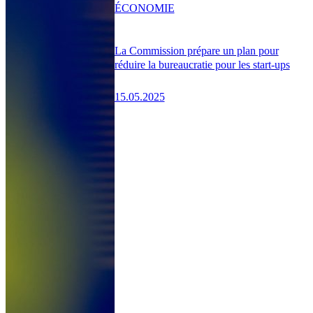
ÉCONOMIE
La Commission prépare un plan pour
réduire la bureaucratie pour les start-ups
15.05.2025