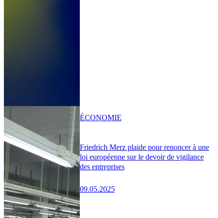
ÉCONOMIE
Friedrich Merz plaide pour renoncer à une
loi européenne sur le devoir de vigilance
des entreprises
09.05.2025