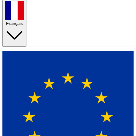
Français