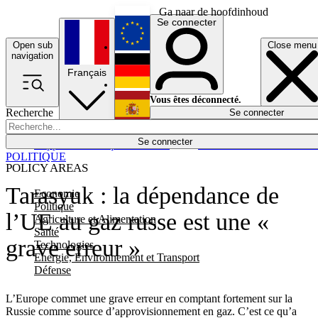
Ga naar de hoofdinhoud
Se connecter
Open sub
Close menu
English
navigation
Français
Deutsch
Vous êtes déconnecté.
Recherche
Se connecter
Español
Lumières éteintes
Se connecter
Rapporteur
Politique
Économie
Newsletters
Evénements
Em
POLITIQUE
POLICY AREAS
Tarasyuk : la dépendance de
Economie
Politique
l’UE au gaz russe est une «
Agriculture et Alimentation
Santé
grave erreur »
Technologies
Energie, Environnement et Transport
Défense
L’Europe commet une grave erreur en comptant fortement sur la
Russie comme source d’approvisionnement en gaz. C’est ce qu’a