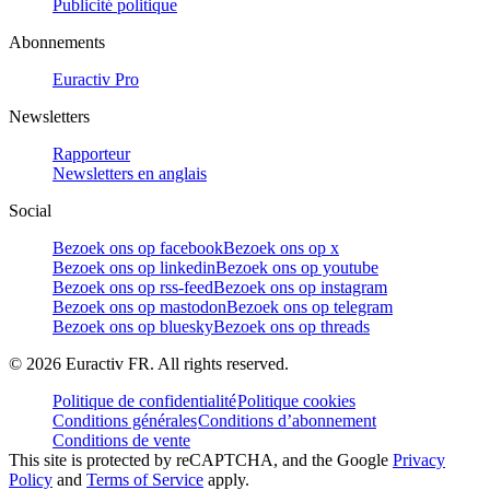
Publicité politique
Abonnements
Euractiv Pro
Newsletters
Rapporteur
Newsletters en anglais
Social
Bezoek ons op facebook
Bezoek ons op x
Bezoek ons op linkedin
Bezoek ons op youtube
Bezoek ons op rss-feed
Bezoek ons op instagram
Bezoek ons op mastodon
Bezoek ons op telegram
Bezoek ons op bluesky
Bezoek ons op threads
©
2026
Euractiv FR. All rights reserved.
Politique de confidentialité
Politique cookies
Conditions générales
Conditions d’abonnement
Conditions de vente
This site is protected by reCAPTCHA, and the Google
Privacy
Policy
and
Terms of Service
apply.