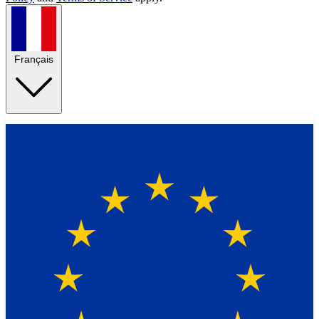
Français