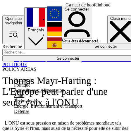
Ga naar de hoofdinhoud
Se connecter
Open sub
Close menu
English
navigation
Français
Deutsch
Vous êtes déconnecté.
Recherche
Se connecter
Español
Lumières éteintes
Se connecter
Rapporteur
Politique
Économie
Newsletters
Evénements
Em
POLITIQUE
POLICY AREAS
Thomas Mayr-Harting :
Economie
Politique
L'Europe peut parler d'une
Agriculture et Alimentation
Santé
seule voix à l'ONU
Technologies
Energie, Environnement et Transport
Défense
L'ONU est sous pression en raison de problèmes mondiaux tels
que la Syrie et l'Iran, mais aussi de la nécessité pour elle de subir des