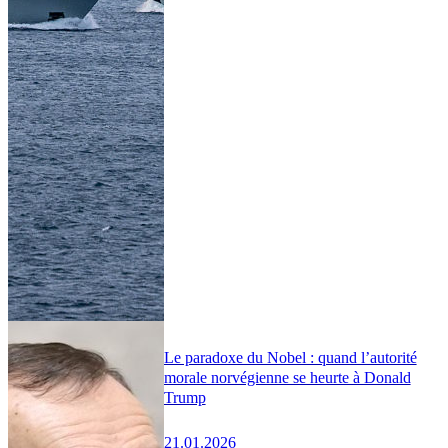
Le paradoxe du Nobel : quand l’autorité
morale norvégienne se heurte à Donald
Trump
21.01.2026