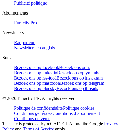
Publicité politique
Abonnements
Euractiv Pro
Newsletters
Rapporteur
Newsletters en anglais
Social
Bezoek ons op facebook
Bezoek ons op x
Bezoek ons op linkedin
Bezoek ons op youtube
Bezoek ons op rss-feed
Bezoek ons op instagram
Bezoek ons op mastodon
Bezoek ons op telegram
Bezoek ons op bluesky
Bezoek ons op threads
©
2026
Euractiv FR. All rights reserved.
Politique de confidentialité
Politique cookies
Conditions générales
Conditions d’abonnement
Conditions de vente
This site is protected by reCAPTCHA, and the Google
Privacy
Policy
and
Terms of Service
apply.