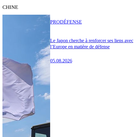
CHINE
PRO
DÉFENSE
Le Japon cherche à renforcer ses liens avec
l’Europe en matière de défense
05.08.2026