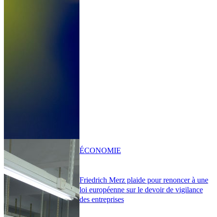
ÉCONOMIE
Friedrich Merz plaide pour renoncer à une
loi européenne sur le devoir de vigilance
des entreprises