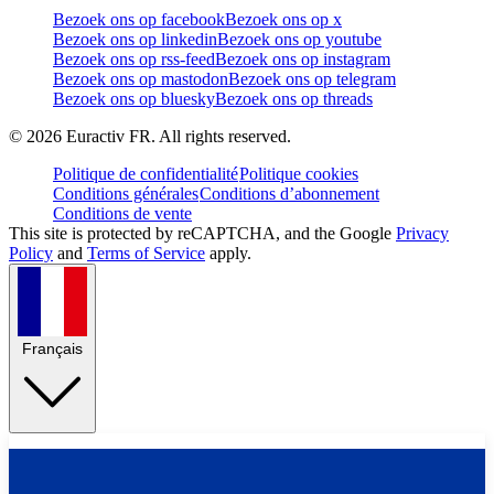
Bezoek ons op facebook
Bezoek ons op x
Bezoek ons op linkedin
Bezoek ons op youtube
Bezoek ons op rss-feed
Bezoek ons op instagram
Bezoek ons op mastodon
Bezoek ons op telegram
Bezoek ons op bluesky
Bezoek ons op threads
©
2026
Euractiv FR. All rights reserved.
Politique de confidentialité
Politique cookies
Conditions générales
Conditions d’abonnement
Conditions de vente
This site is protected by reCAPTCHA, and the Google
Privacy
Policy
and
Terms of Service
apply.
Français