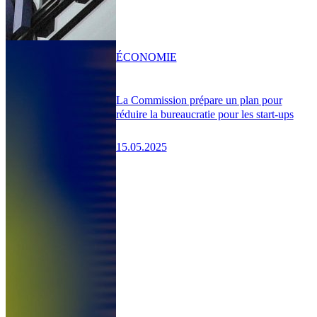
ÉCONOMIE
La Commission prépare un plan pour
réduire la bureaucratie pour les start-ups
15.05.2025