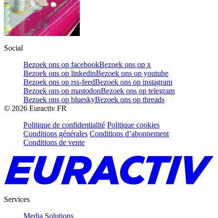
Social
Bezoek ons op facebook
Bezoek ons op x
Bezoek ons op linkedin
Bezoek ons op youtube
Bezoek ons op rss-feed
Bezoek ons op instagram
Bezoek ons op mastodon
Bezoek ons op telegram
Bezoek ons op bluesky
Bezoek ons op threads
©
2026
Euractiv FR
Politique de confidentialité
Politique cookies
Conditions générales
Conditions d’abonnement
Conditions de vente
Services
Media Solutions