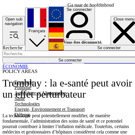
Ga naar de hoofdinhoud
Se connecter
Open sub
Close menu
English
navigation
Français
Deutsch
Vous êtes déconnecté.
Recherche
Se connecter
Español
Lumières éteintes
Se connecter
Rapporteur
Politique
Économie
Newsletters
Evénements
Em
ÉCONOMIE
POLICY AREAS
Tremblay : la e-santé peut avoir
Economie
Politique
un effet perturbateur
Agriculture et Alimentation
Santé
Technologies
Energie, Environnement et Transport
Défense
La technologie peut potentiellement modifier, de manière
fondamentale, l’administration des soins de santé et ce potentiel
pourrait contribuer à limiter l’inflation médicale. Toutefois, certains
médecins et gestionnaires d’hôpitaux considèrent cela comme une