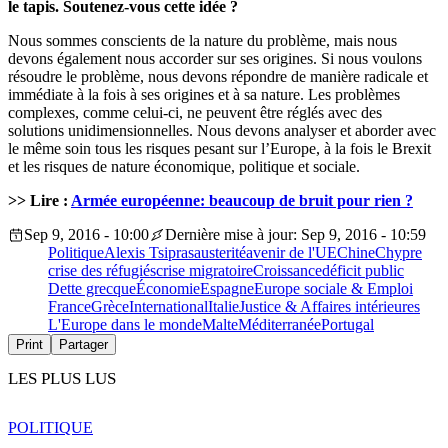
le tapis. Soutenez-vous cette idée ?
Nous sommes conscients de la nature du problème, mais nous
devons également nous accorder sur ses origines. Si nous voulons
résoudre le problème, nous devons répondre de manière radicale et
immédiate à la fois à ses origines et à sa nature. Les problèmes
complexes, comme celui-ci, ne peuvent être réglés avec des
solutions unidimensionnelles. Nous devons analyser et aborder avec
le même soin tous les risques pesant sur l’Europe, à la fois le Brexit
et les risques de nature économique, politique et sociale.
>> Lire :
Armée européenne: beaucoup de bruit pour rien ?
Sep 9, 2016 - 10:00
Dernière mise à jour: Sep 9, 2016 - 10:59
Politique
Alexis Tsipras
austerité
avenir de l'UE
Chine
Chypre
crise des réfugiés
crise migratoire
Croissance
déficit public
Dette grecque
Économie
Espagne
Europe sociale & Emploi
France
Grèce
International
Italie
Justice & Affaires intérieures
L'Europe dans le monde
Malte
Méditerranée
Portugal
Print
Partager
LES PLUS LUS
POLITIQUE