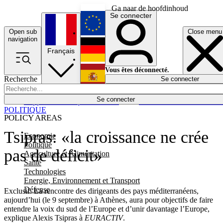
Ga naar de hoofdinhoud
Se connecter
Open sub
Close menu
English
navigation
Français
Deutsch
Vous êtes déconnecté.
Recherche
Se connecter
Español
Lumières éteintes
Se connecter
Rapporteur
Politique
Économie
Newsletters
Evénements
Em
POLITIQUE
POLICY AREAS
Tsipras: «la croissance ne crée
Economie
Politique
pas de déficit»
Agriculture et Alimentation
Santé
Technologies
Energie, Environnement et Transport
Défense
Exclusif. La rencontre des dirigeants des pays méditerranéens,
aujourd’hui (le 9 septembre) à Athènes, aura pour objectifs de faire
entendre la voix du sud de l’Europe et d’unir davantage l’Europe,
explique Alexis Tsipras à
EURACTIV
.