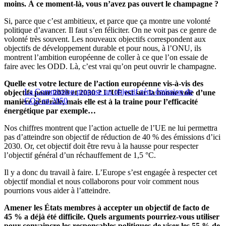
moins. À ce moment-là, vous n’avez pas ouvert le champagne ?
Si, parce que c’est ambitieux, et parce que ça montre une volonté
politique d’avancer. Il faut s’en féliciter. On ne voit pas ce genre de
volonté très souvent. Les nouveaux objectifs correspondent aux
objectifs de développement durable et pour nous, à l’ONU, ils
montrent l’ambition européenne de coller à ce que l’on essaie de
faire avec les ODD. Là, c’est vrai qu’on peut ouvrir le champagne.
Quelle est votre lecture de l’action européenne vis-à-vis des
La Commission propose un objectif zéro émission de
objectifs pour 2020 et 2030 ? L’UE est sur la bonne voie d’une
CO2 en 2050
manière générale, mais elle est à la traine pour l’efficacité
énergétique par exemple…
Nos chiffres montrent que l’action actuelle de l’UE ne lui permettra
pas d’atteindre son objectif de réduction de 40 % des émissions d’ici
2030. Or, cet objectif doit être revu à la hausse pour respecter
l’objectif général d’un réchauffement de 1,5 °C.
Il y a donc du travail à faire. L’Europe s’est engagée à respecter cet
objectif mondial et nous collaborons pour voir comment nous
pourrions vous aider à l’atteindre.
Amener les États membres à accepter un objectif de facto de
45 % a déjà été difficile. Quels arguments pourriez-vous utiliser
pour convaincre les responsables politiques de viser les 55 % de