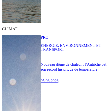
CLIMAT
PRO
ENERGIE, ENVIRONNEMENT ET
TRANSPORT
Nouveau dôme de chaleur : l’Autriche bat
son record historique de température
05.08.2026