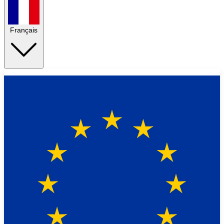
Français