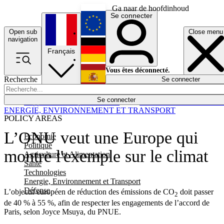
Ga naar de hoofdinhoud
Se connecter
Open sub
Close menu
English
navigation
Français
Deutsch
Vous êtes déconnecté.
Recherche
Se connecter
Español
Lumières éteintes
Se connecter
Rapporteur
Politique
Économie
Newsletters
Evénements
Em
ENERGIE, ENVIRONNEMENT ET TRANSPORT
POLICY AREAS
L’ONU veut une Europe qui
Economie
Politique
montre l'exemple sur le climat
Agriculture et Alimentation
Santé
Technologies
Energie, Environnement et Transport
Défense
L’objectif européen de réduction des émissions de CO
doit passer
2
de 40 % à 55 %, afin de respecter les engagements de l’accord de
Paris, selon Joyce Msuya, du PNUE.