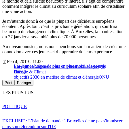
le monde et cela suscite beaucoup d’intérêt, il s’agit de comprendre
comment intégrer le climat au curriculum scolaire afin de cristalliser
une vraie action.
Je m’attends donc à ce que la plupart des décideurs européens
écoutent. Après tout, c’est la prochaine génération, qui souffrira
beaucoup du changement climatique. À Bruxelles, la manifestation
du 27 janvier a rassemblé plus de 70 000 personnes.
Au niveau onusien, nous nous penchons sur la manière de créer une
connexion avec ces jeunes et d’apprendre de leur expérience.
Feb 4, 2019 - 11:00
Les jeunes belges de plus en plus mobilisés pour le
Energie, Environnement et Transport
climat
energie
climat
Energie & Climat
objectifs 2030 en matière de climat et d'énergie
ONU
Print
Partager
LES PLUS LUS
POLITIQUE
EXCLUSIF : L'Islande demande à Bruxelles de ne pas s'immiscer
dans son référendum sur l'UE