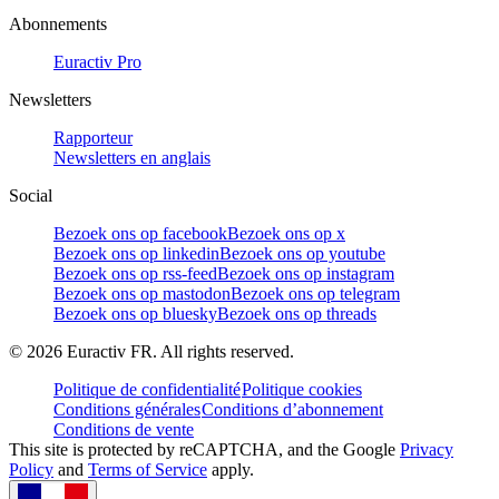
Abonnements
Euractiv Pro
Newsletters
Rapporteur
Newsletters en anglais
Social
Bezoek ons op facebook
Bezoek ons op x
Bezoek ons op linkedin
Bezoek ons op youtube
Bezoek ons op rss-feed
Bezoek ons op instagram
Bezoek ons op mastodon
Bezoek ons op telegram
Bezoek ons op bluesky
Bezoek ons op threads
©
2026
Euractiv FR. All rights reserved.
Politique de confidentialité
Politique cookies
Conditions générales
Conditions d’abonnement
Conditions de vente
This site is protected by reCAPTCHA, and the Google
Privacy
Policy
and
Terms of Service
apply.