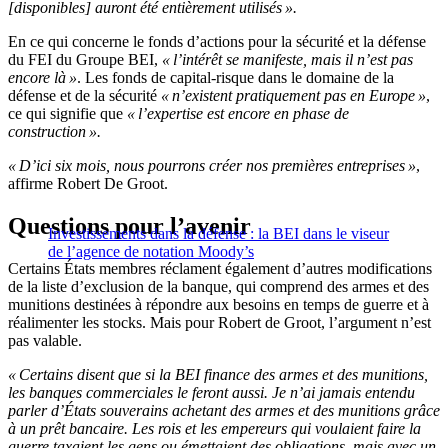
[disponibles] auront été entièrement utilisés ».
En ce qui concerne le fonds d’actions pour la sécurité et la défense
du FEI du Groupe BEI,
« l’intérêt se manifeste, mais il n’est pas
encore là »
. Les fonds de capital-risque dans le domaine de la
défense et de la sécurité
« n’existent pratiquement pas en Europe »
,
ce qui signifie que
« l’expertise est encore en phase de
construction ».
« D’ici six mois, nous pourrons créer nos premières entreprises »
,
affirme Robert De Groot.
Questions pour l’avenir
Investissements dans la défense : la BEI dans le viseur
de l’agence de notation Moody’s
Certains États membres réclament également d’autres modifications
de la liste d’exclusion de la banque, qui comprend des armes et des
munitions destinées à répondre aux besoins en temps de guerre et à
réalimenter les stocks. Mais pour Robert de Groot, l’argument n’est
pas valable.
« Certains disent que si la BEI finance des armes et des munitions,
les banques commerciales le feront aussi. Je n’ai jamais entendu
parler d’États souverains achetant des armes et des munitions grâce
à un prêt bancaire. Les rois et les empereurs qui voulaient faire la
guerre taxaient les gens ou émettaient des obligations, mais avec un