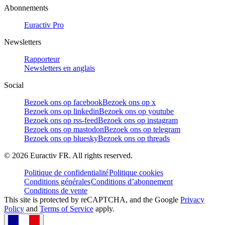
Abonnements
Euractiv Pro
Newsletters
Rapporteur
Newsletters en anglais
Social
Bezoek ons op facebook
Bezoek ons op x
Bezoek ons op linkedin
Bezoek ons op youtube
Bezoek ons op rss-feed
Bezoek ons op instagram
Bezoek ons op mastodon
Bezoek ons op telegram
Bezoek ons op bluesky
Bezoek ons op threads
©
2026
Euractiv FR. All rights reserved.
Politique de confidentialité
Politique cookies
Conditions générales
Conditions d’abonnement
Conditions de vente
This site is protected by reCAPTCHA, and the Google
Privacy
Policy
and
Terms of Service
apply.