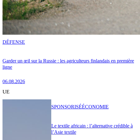
DÉFENSE
Garder un œil sur la Russie : les agriculteurs finlandais en première
ligne
06.08.2026
UE
SPONSORISÉ
ÉCONOMIE
Le textile africain : l’alternative crédible à
l’Asie textile