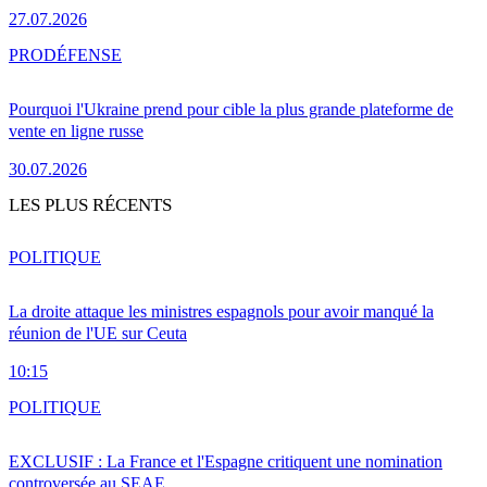
27.07.2026
PRO
DÉFENSE
Pourquoi l'Ukraine prend pour cible la plus grande plateforme de
vente en ligne russe
30.07.2026
LES PLUS RÉCENTS
POLITIQUE
La droite attaque les ministres espagnols pour avoir manqué la
réunion de l'UE sur Ceuta
10:15
POLITIQUE
EXCLUSIF : La France et l'Espagne critiquent une nomination
controversée au SEAE