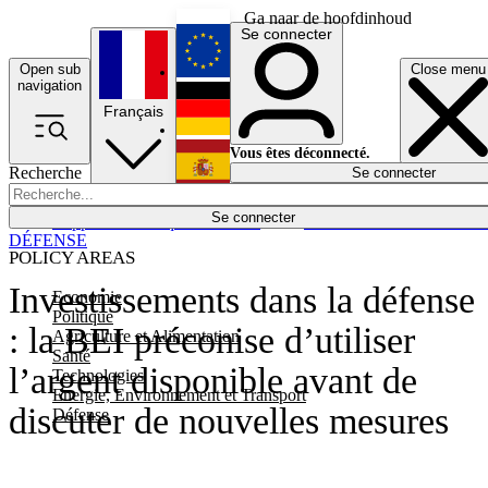
Ga naar de hoofdinhoud
Se connecter
Open sub
Close menu
English
navigation
Français
Deutsch
Vous êtes déconnecté.
Recherche
Se connecter
Español
Lumières éteintes
Se connecter
Rapporteur
Politique
Économie
Newsletters
Evénements
Em
DÉFENSE
POLICY AREAS
Investissements dans la défense
Economie
Politique
: la BEI préconise d’utiliser
Agriculture et Alimentation
Santé
l’argent disponible avant de
Technologies
Energie, Environnement et Transport
discuter de nouvelles mesures
Défense