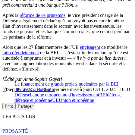
prêt commercial à une banque ? Non. »
Après la
réforme de ce printemps
, le vice-président chargé de la
Défense a également déclaré qu’il ne voyait pas encore le même
élan d’investissement dans le secteur, avec les investisseurs, les
fonds de pension et les banques commerciales, que celui espéré par
les partisans de la réforme.
Alors que les 27 États membres de l’UE
envisagent
de modifier le
ratio d’endettement
de la BEI — c’est-à-dire le montant qu’elle est
autorisée à emprunter et à investir —
« il n’y a pas de lien direct »
avec une augmentation des montants investis dans la sécurité et la
défense, affirme-t-il.
[Édité par Anne-Sophie Gayet]
Le financement de grands projets nucléaires par la BEI
Sep 30, 2024 - 16:36
devra encore attendre
Dernière mise à jour: Oct 1, 2024 - 10:31
Défense
banque européenne d'investissement
BEI
défense
défense européenne
UE
Union européenne
Print
Partager
LES PLUS LUS
PRO
SANTÉ