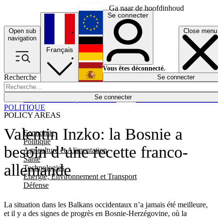
Ga naar de hoofdinhoud
Se connecter
Open sub
Close menu
English
navigation
Français
Deutsch
Vous êtes déconnecté.
Recherche
Se connecter
Español
Lumières éteintes
Se connecter
Rapporteur
Politique
Économie
Newsletters
Evénements
Em
POLITIQUE
POLICY AREAS
Valentin Inzko: la Bosnie a
Economie
Politique
besoin d’une recette franco-
Agriculture et Alimentation
Santé
allemande
Technologies
Energie, Environnement et Transport
Défense
La situation dans les Balkans occidentaux n’a jamais été meilleure,
et il y a des signes de progrès en Bosnie-Herzégovine, où la