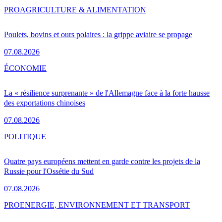
PRO
AGRICULTURE & ALIMENTATION
Poulets, bovins et ours polaires : la grippe aviaire se propage
07.08.2026
ÉCONOMIE
La « résilience surprenante » de l'Allemagne face à la forte hausse
des exportations chinoises
07.08.2026
POLITIQUE
Quatre pays européens mettent en garde contre les projets de la
Russie pour l'Ossétie du Sud
07.08.2026
PRO
ENERGIE, ENVIRONNEMENT ET TRANSPORT