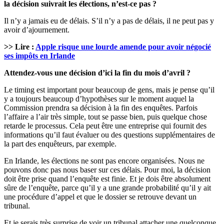
la décision suivrait les élections, n’est-ce pas ?
Il n’y a jamais eu de délais. S’il n’y a pas de délais, il ne peut pas y
avoir d’ajournement.
>> Lire :
Apple risque une lourde amende pour avoir négocié
ses impôts en Irlande
Attendez-vous une décision d’ici la fin du mois d’avril ?
Le timing est important pour beaucoup de gens, mais je pense qu’il
y a toujours beaucoup d’hypothèses sur le moment auquel la
Commission prendra sa décision à la fin des enquêtes. Parfois
l’affaire a l’air très simple, tout se passe bien, puis quelque chose
retarde le processus. Cela peut être une entreprise qui fournit des
informations qu’il faut évaluer ou des questions supplémentaires de
la part des enquêteurs, par exemple.
En Irlande, les élections ne sont pas encore organisées. Nous ne
pouvons donc pas nous baser sur ces délais. Pour moi, la décision
doit être prise quand l’enquête est finie. Et je dois être absolument
sûre de l’enquête, parce qu’il y a une grande probabilité qu’il y ait
une procédure d’appel et que le dossier se retrouve devant un
tribunal.
Et je serais très surprise de voir un tribunal attacher une quelconque