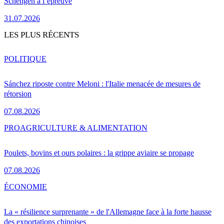
Schengen à l’épreuve
31.07.2026
LES PLUS RÉCENTS
POLITIQUE
Sánchez riposte contre Meloni : l'Italie menacée de mesures de
rétorsion
07.08.2026
PRO
AGRICULTURE & ALIMENTATION
Poulets, bovins et ours polaires : la grippe aviaire se propage
07.08.2026
ÉCONOMIE
La « résilience surprenante » de l'Allemagne face à la forte hausse
des exportations chinoises