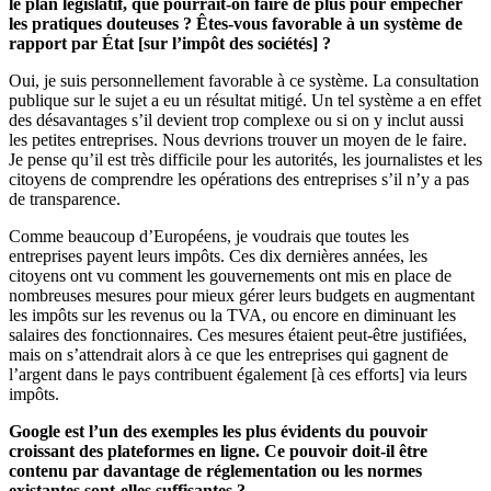
le plan législatif, que pourrait-on faire de plus pour empêcher
les pratiques douteuses ? Êtes-vous favorable à un système de
rapport par État [sur l’impôt des sociétés] ?
Oui, je suis personnellement favorable à ce système. La consultation
publique sur le sujet a eu un résultat mitigé. Un tel système a en effet
des désavantages s’il devient trop complexe ou si on y inclut aussi
les petites entreprises. Nous devrions trouver un moyen de le faire.
Je pense qu’il est très difficile pour les autorités, les journalistes et les
citoyens de comprendre les opérations des entreprises s’il n’y a pas
de transparence.
Comme beaucoup d’Européens, je voudrais que toutes les
entreprises payent leurs impôts. Ces dix dernières années, les
citoyens ont vu comment les gouvernements ont mis en place de
nombreuses mesures pour mieux gérer leurs budgets en augmentant
les impôts sur les revenus ou la TVA, ou encore en diminuant les
salaires des fonctionnaires. Ces mesures étaient peut-être justifiées,
mais on s’attendrait alors à ce que les entreprises qui gagnent de
l’argent dans le pays contribuent également [à ces efforts] via leurs
impôts.
Google est l’un des exemples les plus évidents du pouvoir
croissant des plateformes en ligne. Ce pouvoir doit-il être
contenu par davantage de réglementation ou les normes
existantes sont-elles suffisantes ?