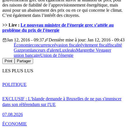
des raisons de fiabilité de l’approvisionnement énergétique, mais
aussi pour un abaissement des prix ou en ce qui concerne le climat.
C’est également dans l’intérêt des citoyens.
>> Lire :
Le nouveau ministre de l’énergie grec s’attèle au
problème du prix de l’énergie
Jan 12, 2016 - 09:37
Dernière mise à jour: Jan 12, 2016 - 09:43
Économie
concurrence
évasion fiscale
évitement fiscal
fiscalité
Gazprom
lanceurs d'alerte
Luxleaks
Margrethe Vestager
union bancaire
Union de l'énergie
Print
Partager
LES PLUS LUS
POLITIQUE
EXCLUSIF : L'Islande demande à Bruxelles de ne pas s'immiscer
dans son référendum sur l'UE
07.08.2026
ÉCONOMIE