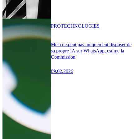
PRO
TECHNOLOGIES
Meta ne peut pas uniquement disposer de
sa propre IA sur WhatsApp, estime la
Commission
09.02.2026