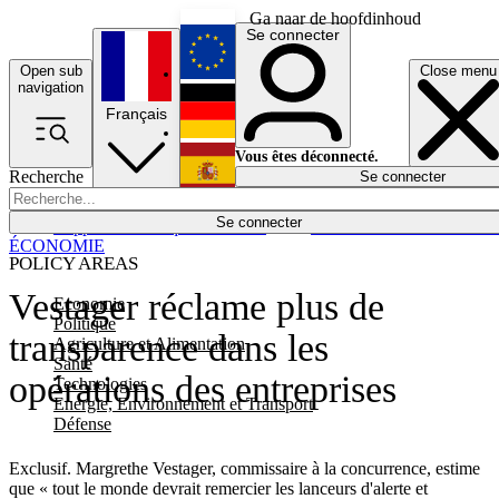
Ga naar de hoofdinhoud
Se connecter
Open sub
Close menu
English
navigation
Français
Deutsch
Vous êtes déconnecté.
Recherche
Se connecter
Español
Lumières éteintes
Se connecter
Rapporteur
Politique
Économie
Newsletters
Evénements
Em
ÉCONOMIE
POLICY AREAS
Vestager réclame plus de
Economie
Politique
transparence dans les
Agriculture et Alimentation
Santé
opérations des entreprises
Technologies
Energie, Environnement et Transport
Défense
Exclusif. Margrethe Vestager, commissaire à la concurrence, estime
que « tout le monde devrait remercier les lanceurs d'alerte et