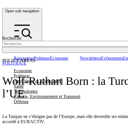
Open sub navigation
Recherche
Rapporteur
Politique
Économie
Newsletters
Evénements
Em
POLICY AREAS
POLITIQUE
Economie
Politique
Wolf-Ruthart Born : la Turq
Agriculture et Alimentation
Santé
l’UE
Technologies
Energie, Environnement et Transport
Défense
La Turquie ne s’éloigne pas de l’Europe, mais elle diversifie ses rela
accordé à EURACTIV.