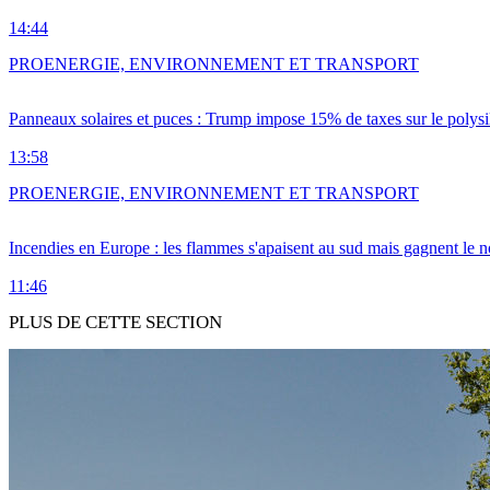
14:44
PRO
ENERGIE, ENVIRONNEMENT ET TRANSPORT
Panneaux solaires et puces : Trump impose 15% de taxes sur le polysi
13:58
PRO
ENERGIE, ENVIRONNEMENT ET TRANSPORT
Incendies en Europe : les flammes s'apaisent au sud mais gagnent le n
11:46
PLUS DE CETTE SECTION