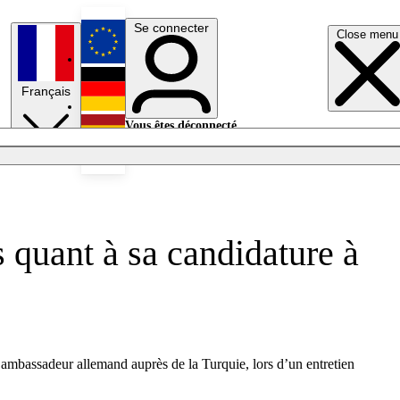
Se connecter
Close menu
English
Français
Deutsch
Vous êtes déconnecté.
Se connecter
Español
Lumières éteintes
s quant à sa candidature à
n ambassadeur allemand auprès de la Turquie, lors d’un entretien