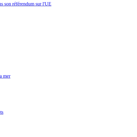
s son référendum sur l'UE
la mer
ts