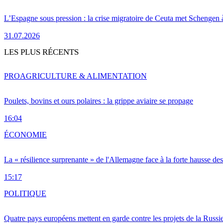
L’Espagne sous pression : la crise migratoire de Ceuta met Schengen 
31.07.2026
LES PLUS RÉCENTS
PRO
AGRICULTURE & ALIMENTATION
Poulets, bovins et ours polaires : la grippe aviaire se propage
16:04
ÉCONOMIE
La « résilience surprenante » de l'Allemagne face à la forte hausse de
15:17
POLITIQUE
Quatre pays européens mettent en garde contre les projets de la Russi