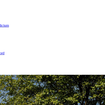
licium
ord