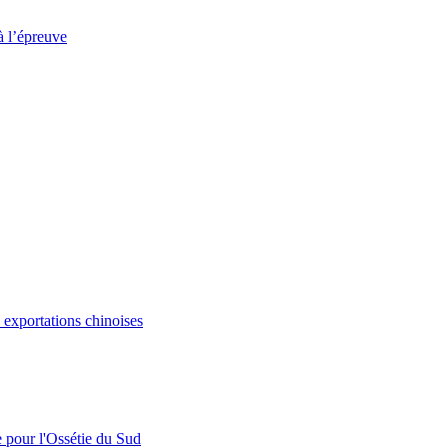
à l’épreuve
s exportations chinoises
e pour l'Ossétie du Sud