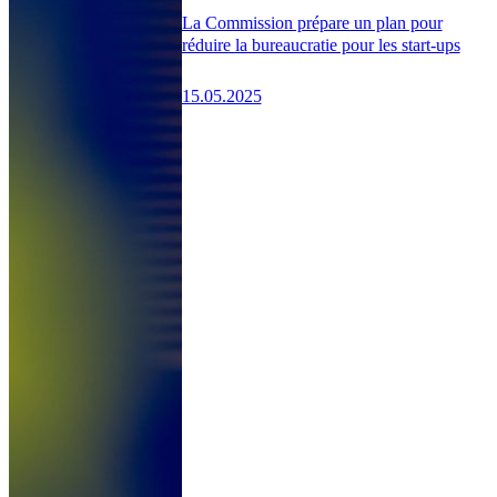
La Commission prépare un plan pour
réduire la bureaucratie pour les start-ups
15.05.2025