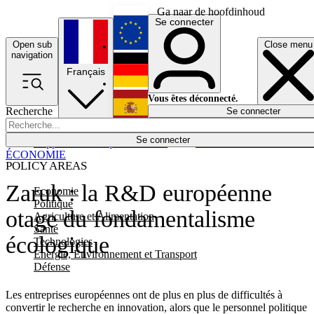
Ga naar de hoofdinhoud
Se connecter
Open sub
Close menu
English
navigation
Français
Deutsch
Vous êtes déconnecté.
Recherche
Se connecter
Español
Lumières éteintes
Se connecter
Rapporteur
Politique
Économie
Newsletters
Evénements
Em
ÉCONOMIE
POLICY AREAS
Zaruk : la R&D européenne
Economie
Politique
otage du fondamentalisme
Agriculture et Alimentation
Santé
écologique
Technologies
Energie, Environnement et Transport
Défense
Les entreprises européennes ont de plus en plus de difficultés à
convertir le recherche en innovation, alors que le personnel politique