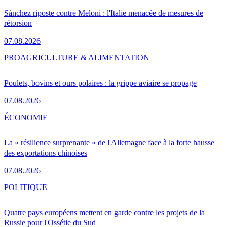
Sánchez riposte contre Meloni : l'Italie menacée de mesures de
rétorsion
07.08.2026
PRO
AGRICULTURE & ALIMENTATION
Poulets, bovins et ours polaires : la grippe aviaire se propage
07.08.2026
ÉCONOMIE
La « résilience surprenante » de l'Allemagne face à la forte hausse
des exportations chinoises
07.08.2026
POLITIQUE
Quatre pays européens mettent en garde contre les projets de la
Russie pour l'Ossétie du Sud