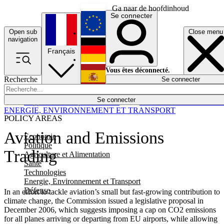
Ga naar de hoofdinhoud
Se connecter
Open sub
Close menu
English
navigation
Français
Deutsch
Vous êtes déconnecté.
Recherche
Se connecter
Español
Lumières éteintes
Se connecter
Rapporteur
Politique
Économie
Newsletters
Evénements
Em
ENERGIE, ENVIRONNEMENT ET TRANSPORT
POLICY AREAS
Aviation and Emissions
Economie
Politique
Trading
Agriculture et Alimentation
Santé
Technologies
Energie, Environnement et Transport
Défense
In an effort to tackle aviation’s small but fast-growing contribution to
climate change, the Commission issued a legislative proposal in
December 2006, which suggests imposing a cap on CO2 emissions
for all planes arriving or departing from EU airports, while allowing