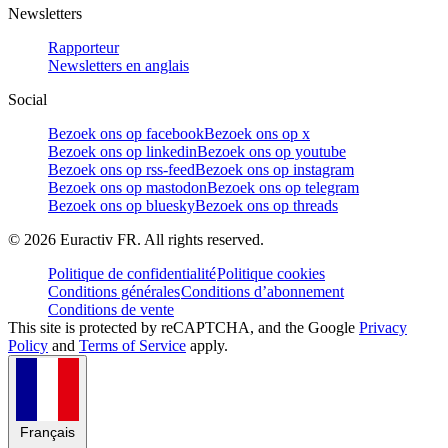
Newsletters
Rapporteur
Newsletters en anglais
Social
Bezoek ons op facebook
Bezoek ons op x
Bezoek ons op linkedin
Bezoek ons op youtube
Bezoek ons op rss-feed
Bezoek ons op instagram
Bezoek ons op mastodon
Bezoek ons op telegram
Bezoek ons op bluesky
Bezoek ons op threads
©
2026
Euractiv FR. All rights reserved.
Politique de confidentialité
Politique cookies
Conditions générales
Conditions d’abonnement
Conditions de vente
This site is protected by reCAPTCHA, and the Google
Privacy
Policy
and
Terms of Service
apply.
Français