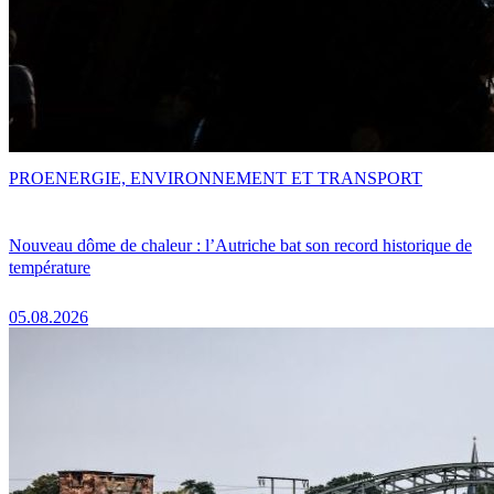
PRO
ENERGIE, ENVIRONNEMENT ET TRANSPORT
Nouveau dôme de chaleur : l’Autriche bat son record historique de
température
05.08.2026