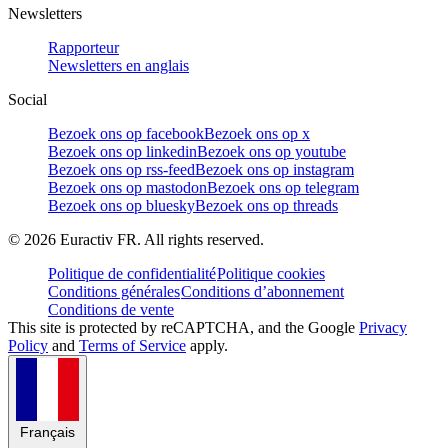
Newsletters
Rapporteur
Newsletters en anglais
Social
Bezoek ons op facebook
Bezoek ons op x
Bezoek ons op linkedin
Bezoek ons op youtube
Bezoek ons op rss-feed
Bezoek ons op instagram
Bezoek ons op mastodon
Bezoek ons op telegram
Bezoek ons op bluesky
Bezoek ons op threads
©
2026
Euractiv FR. All rights reserved.
Politique de confidentialité
Politique cookies
Conditions générales
Conditions d’abonnement
Conditions de vente
This site is protected by reCAPTCHA, and the Google
Privacy
Policy
and
Terms of Service
apply.
Français