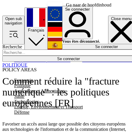
Ga naar de hoofdinhoud
Se connecter
Open sub
Close menu
English
navigation
Français
Deutsch
Vous êtes déconnecté.
Recherche
Se connecter
Español
Lumières éteintes
Se connecter
Rapporteur
Politique
Économie
Newsletters
Evénements
Em
POLITIQUE
POLICY AREAS
Comment réduire la "fracture
Economie
Politique
numérique" : les politiques
Agriculture et Alimentation
Santé
européennes [FR]
Technologies
Energie, Environnement et Transport
Défense
Favoriser un accès aussi large que possible des citoyens européens
aux technologies de l'information et de la communication (Internet,