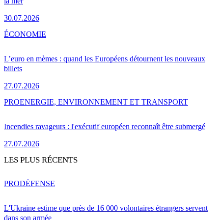
la mer
30.07.2026
ÉCONOMIE
L’euro en mèmes : quand les Européens détournent les nouveaux
billets
27.07.2026
PRO
ENERGIE, ENVIRONNEMENT ET TRANSPORT
Incendies ravageurs : l'exécutif européen reconnaît être submergé
27.07.2026
LES PLUS RÉCENTS
PRO
DÉFENSE
L'Ukraine estime que près de 16 000 volontaires étrangers servent
dans son armée